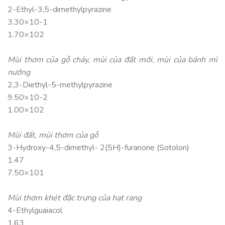
2-Ethyl-3,5-dimethylpyrazine
3.30×10-1
1.70×102
Mùi thơm của gỗ cháy, mùi của đất mới, mùi của bánh mì
nướng
2,3-Diethyl-5-methylpyrazine
9.50×10-2
1.00×102
Mùi đất, mùi thơm của gỗ
3-Hydroxy-4,5-dimethyl- 2(5H)-furanone (Sotolon)
1.47
7.50×101
Mùi thơm khét đặc trưng của hạt rang
4-Ethylguaiacol
1.63