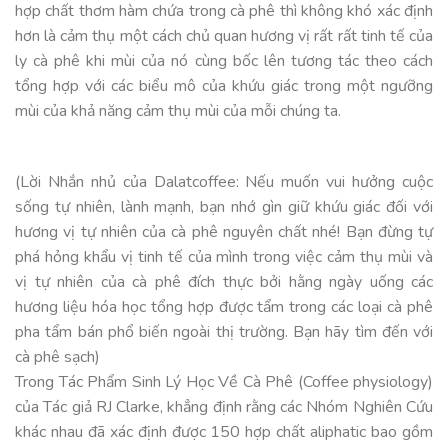
hợp chất thơm hàm chứa trong cà phê thì không khó xác định
hơn là cảm thụ một cách chủ quan hương vị rất rất tinh tế của
ly cà phê khi mùi của nó cùng bốc lên tương tác theo cách
tổng hợp với các biểu mô của khứu giác trong một ngưỡng
mùi của khả năng cảm thụ mùi của mỗi chúng ta.
(Lời Nhắn nhủ của Dalatcoffee: Nếu muốn vui hưởng cuộc
sống tự nhiên, lành mạnh, bạn nhớ gìn giữ khứu giác đối với
hương vị tự nhiên của cà phê nguyên chất nhé! Bạn đừng tự
phá hỏng khẩu vị tinh tế của mình trong việc cảm thụ mùi và
vị tự nhiên của cà phê đích thực bởi hằng ngày uống các
hương liệu hóa học tổng hợp được tẩm trong các loại cà phê
pha tẩm bán phổ biến ngoài thị trường. Bạn hãy tìm đến với
cà phê sạch)
Trong Tác Phẩm Sinh Lý Học Về Cà Phê (Coffee physiology)
của Tác giả RJ Clarke, khẳng định rằng các Nhóm Nghiên Cứu
khác nhau đã xác định được 150 hợp chất aliphatic bao gồm