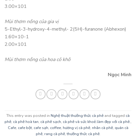
3.00×101
Mùi thơm nồng của gia vị
5-Ethyl-3-hydroxy-4-methyl- 2(5H)-furanone (Abhexon)
1.60×10-1
2.00×101
Mùi thơm nồng của hoa cỏ khô
Ngọc Minh
This entry was posted in
Nghệ thuật thưởng thức cà phê
and tagged
cà
phê
,
cà phê hoà tan
,
cà phê sạch
,
cà phê và sức khoẻ.làm đẹp với cà phê.
,
Cafe
,
cafe bột
,
cafe sạh
,
coffee
,
hương vị cà phê
,
nhân cà phê
,
quán cà
phê
,
rang cà phê
,
thưởng thức cà phê
.