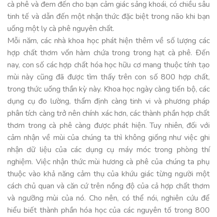
cà phê và đem đến cho bạn cảm giác sảng khoái, có chiều sâu
tinh tế và dẫn đến một nhận thức đặc biệt trong não khi bạn
uống một ly cà phê nguyên chất.
Mỗi năm, các nhà khoa học phát hiện thêm về số lượng các
hợp chất thơm vốn hàm chứa trong trong hạt cà phê. Đến
nay, con số các hợp chất hóa học hữu cơ mang thuộc tính tạo
mùi này cũng đã được tìm thấy trên con số 800 hợp chất,
trong thức uống thần kỳ này. Khoa học ngày càng tiến bộ, các
dụng cụ đo lường, thẩm định càng tinh vi và phương pháp
phân tích càng trở nên chính xác hơn, các thành phần hợp chất
thơm trong cà phê càng được phát hiện. Tuy nhiên, đối với
cảm nhận về mùi của chúng ta thì không giống như việc ghi
nhận dữ liệu của các dụng cụ máy móc trong phòng thí
nghiệm. Việc nhận thức mùi hương cà phê của chúng ta phụ
thuộc vào khả năng cảm thụ của khứu giác từng người một
cách chủ quan và căn cứ trên nồng độ của cả hợp chất thơm
và ngưỡng mùi của nó. Cho nên, có thể nói, nghiên cứu để
hiểu biết thành phần hóa học của các nguyên tố trong 800