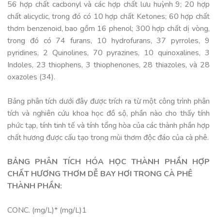
56 hợp chất cacbonyl và các hợp chất lưu huỳnh 9; 20 hợp
chất alicyclic, trong đó có 10 hợp chất Ketones; 60 hợp chất
thơm benzenoid, bao gồm 16 phenol; 300 hợp chất dị vòng,
trong đó có 74 furans, 10 hydrofurans, 37 pyrroles, 9
pyridines, 2 Quinolines, 70 pyrazines, 10 quinoxalines, 3
Indoles, 23 thiophens, 3 thiophenones, 28 thiazoles, và 28
oxazoles (34).
Bảng phân tích dưới đây được trích ra từ một công trình phân
tích và nghiên cứu khoa học đồ sộ, phần nào cho thấy tính
phức tạp, tính tinh tế và tính tổng hòa của các thành phần hợp
chất hương được cấu tạo trong mùi thơm độc đáo của cà phê.
BẢNG PHÂN TÍCH HÓA HỌC THÀNH PHẦN HỢP
CHẤT HƯƠNG THƠM DỄ BAY HƠI TRONG CÀ PHÊ
THÀNH PHẦN:
CONC. (mg/L)* (mg/L)1