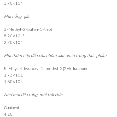
3.70×104
Mùi nồng, gắt
3-Methyl-2-buten-1-thiol
8.20×10-3
2.70×104
Mùi thơm hấp dẫn của nhóm axit amin trong thực phẩm
5-Ethyl-4-hydroxy- 2-methyl-3(2H)-furanone
1.73×101
1.50×104
Như mùi dâu rừng, mùi trái chín
Guaiacol
4.20