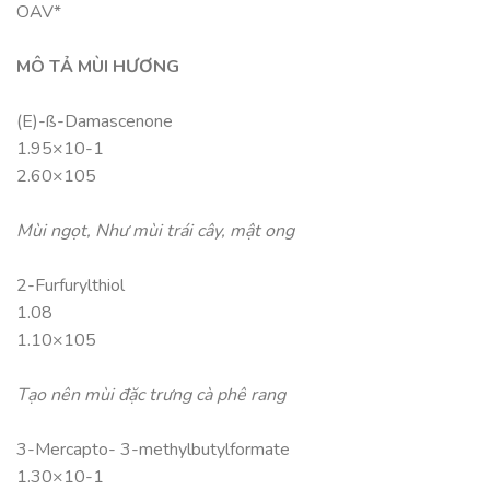
OAV*
MÔ TẢ MÙI HƯƠNG
(E)-ß-Damascenone
1.95×10-1
2.60×105
Mùi ngọt, Như mùi trái cây, mật ong
2-Furfurylthiol
1.08
1.10×105
Tạo nên mùi đặc trưng cà phê rang
3-Mercapto- 3-methylbutylformate
1.30×10-1