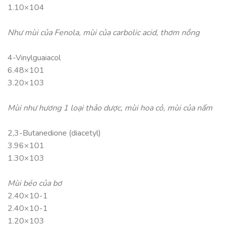
1.10×104
Như mùi của Fenola, mùi của carbolic acid, thơm nồng
4-Vinylguaiacol
6.48×101
3.20×103
Mùi như hương 1 loại thảo dược, mùi hoa cỏ, mùi của nấm
2,3-Butanedione (diacetyl)
3.96×101
1.30×103
Mùi béo của bơ
2.40×10-1
2.40×10-1
1.20×103