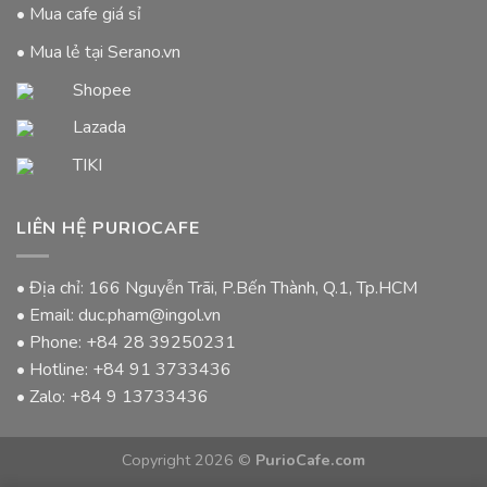
• Mua cafe giá sỉ
• Mua lẻ tại Serano.vn
Shopee
Lazada
TIKI
LIÊN HỆ PURIOCAFE
• Địa chỉ: 166 Nguyễn Trãi, P.Bến Thành, Q.1, Tp.HCM
• Email: duc.pham@ingol.vn
• Phone:
+84 28 39250231
• Hotline:
+84 91 3733436
• Zalo:
+84 9 13733436
Copyright 2026 ©
PurioCafe.com