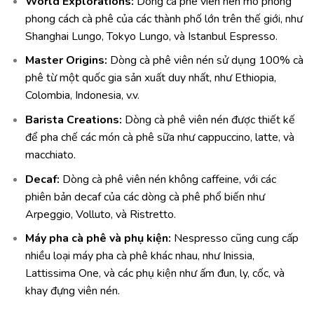
World Explorations:
Dòng cà phê viên nén mô phỏng
phong cách cà phê của các thành phố lớn trên thế giới, như
Shanghai Lungo, Tokyo Lungo, và Istanbul Espresso.
Master Origins:
Dòng cà phê viên nén sử dụng 100% cà
phê từ một quốc gia sản xuất duy nhất, như Ethiopia,
Colombia, Indonesia, v.v.
Barista Creations:
Dòng cà phê viên nén được thiết kế
để pha chế các món cà phê sữa như cappuccino, latte, và
macchiato.
Decaf:
Dòng cà phê viên nén không caffeine, với các
phiên bản decaf của các dòng cà phê phổ biến như
Arpeggio, Volluto, và Ristretto.
Máy pha cà phê và phụ kiện:
Nespresso cũng cung cấp
nhiều loại máy pha cà phê khác nhau, như Inissia,
Lattissima One, và các phụ kiện như ấm đun, ly, cốc, và
khay đựng viên nén.