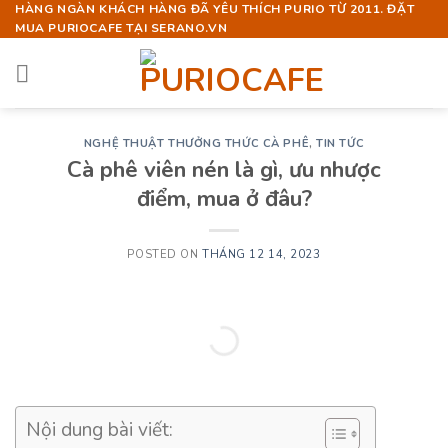
Skip
HÀNG NGÀN KHÁCH HÀNG ĐÃ YÊU THÍCH PURIO TỪ 2011. ĐẶT
MUA PURIOCAFE TẠI SERANO.VN
to
content
NGHỆ THUẬT THƯỞNG THỨC CÀ PHÊ
,
TIN TỨC
Cà phê viên nén là gì, ưu nhược
điểm, mua ở đâu?
POSTED ON
THÁNG 12 14, 2023
Nội dung bài viết: