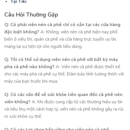
Tại Tiki
Câu Hỏi Thường Gặp
Q: Có phải viên nén cà phê chỉ có sẵn tại các cửa hàng
đặc biệt không?
A: Không, viên nén cà phê hiện nay phổ
biến ở siêu thị, quán cà phê và cửa hàng trực tuyến uy tín,
mang lại sự tiện lợi cho người tiêu dùng.
Q: Tôi có thể sử dụng viên nén cà phê với bất kỳ máy
pha cà phê nào không?
A: Viên nén cà phê được thiết kế
cho các máy pha cà phê cụ thể. Đảm bảo tính tương thích với
máy của bạn trước khi mua.
Q: Có các vấn đề về sức khỏe liên quan đến cà phê nén
viên không?
A: Khi được cung cấp từ các thương hiệu uy tín
và tiêu thụ một cách hợp lý, viên nén cà phê không gây ra rủi
ro sức khỏe cụ thể.
Q: Có các lựa chọn bền vững cho viên nén cà phê