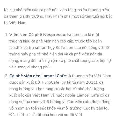
Khi sự phổ biến của cà phê nén viên tăng, nhiều thương hiệu
đã tham gia thị trường. Hãy khám phá một số tên tuổi nổi bật
tại Việt Nam:
Viên Nén Cà phê Nespresso
:
Nespresso
là một
thương hiệu cà phê viên nén cao cấp, thuộc tập đoàn
Nestlé
, có trụ sở tại Thụy Sĩ.
Nespresso
nổi tiếng với hệ
thống máy pha cà phê hiện đại và cà phê viên nén đa
dạng, mang đến trải nghiệm cà phê chất lượng cao, tiện lợi
và hương vị phong phú.
Cà phê viên nén Lamosi Cafe
: là thương hiệu Việt Nam
được sản xuất bởi PurioCafe (uy tín từ năm 2011), đa
dạng hương vị, chọn rang từ các hạt cà phê chất lượng
xuất sắc của Việt Nam và nước ngoài. Lamosi Cafe có đa
dạng sự lựa chọn với 6 hương vị. Các viên cafe được đóng
vỏ nhôm an toàn sức khỏe và môi trường. Cực kỳ tiện lợi.
Đặc biệt giá cả rất phù hợp với người Việt.