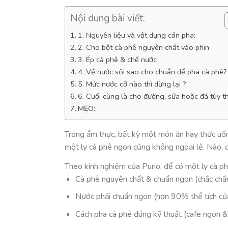
Nội dung bài viết:
1. Nguyên liệu và vật dụng cần pha:
2. Cho bột cà phê nguyên chất vào phin
3. Ép cà phê & chế nước
4. Về nước sôi sao cho chuẩn để pha cà phê?
5. Mức nước cỡ nào thì dừng lại ?
6. Cuối cùng là cho đường, sữa hoặc đá tùy th
MẸO:
Trong ẩm thực, bất kỳ một món ăn hay thức uốn
một ly cà phê ngon cũng không ngoại lệ. Nào,
Theo kinh nghiệm của Purio, để có một ly cà p
Cà phê nguyên chất & chuẩn ngon (chắc chắn 
Nước phải chuẩn ngon (hơn 90% thể tích của 
Cách pha cà phê đúng kỹ thuật (cafe ngon &