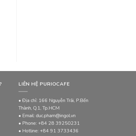
?
LIÊN HỆ PURIOCAFE
• Địa chỉ: 166 Nguyễn Trãi, P.Bến
Thành, Q.1, Tp.HCM
• Email: duc.pham@ingol.vn
• Phone:
+84 28 39250231
• Hotline:
+84 91 3733436