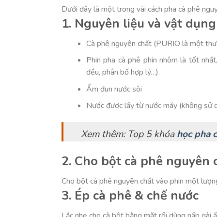
Dưới đây là một trong vài cách pha cà phê ngu
1. Nguyên liệu và vật dụng
Cà phê nguyên chất (PURIO là một thư
Phin pha cà phê phin nhôm là tốt nhất
đều, phân bố hợp lý…).
Ấm đun nước sôi
Nước được lấy từ nước máy (không sử d
Xem thêm: Top 5 khóa
học pha 
2. Cho bột cà phê nguyên 
Cho bột cà phê nguyên chất vào phin một lượn
3. Ép cà phê & chế nước
Lắc nhẹ cho cà bột bằng mặt rồi dùng nấp gài ấ