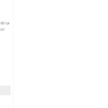
đó lại
tục