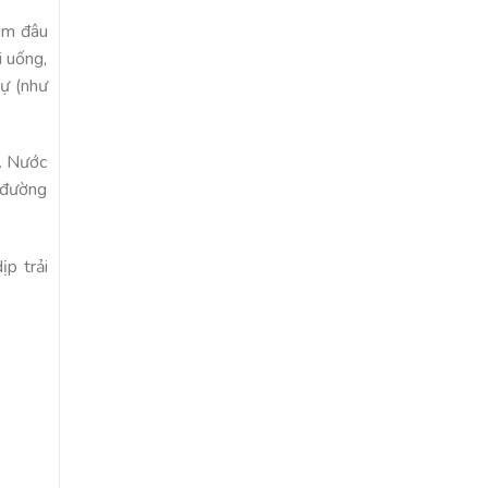
ém đâu
i uống,
bự (như
n. Nước
o đường
p trải