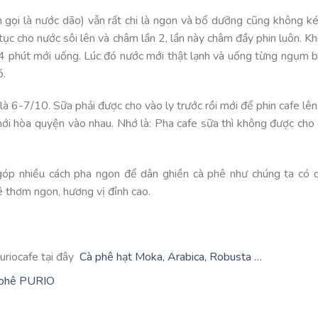
gọi là nước dão) vẫn rất chi là ngon và bổ dưỡng cũng không k
tục cho nước sôi lên và châm lần 2, lần này châm đầy phin luôn. Kh
 4 phút mới uống. Lúc đó nước mới thật lạnh và uống từng ngụm 
ó.
là 6-7/10. Sữa phải được cho vào ly trước rồi mới để phin cafe lê
 mới hòa quyện vào nhau. Nhớ là: Pha cafe sữa thì không được ch
góp nhiều cách pha ngon để dân ghiền cà phê như chúng ta có dị
ê thơm ngon, hương vị đỉnh cao.
uriocafe tại đây
Cà phê hạt Moka, Arabica, Robusta …
à phê PURIO