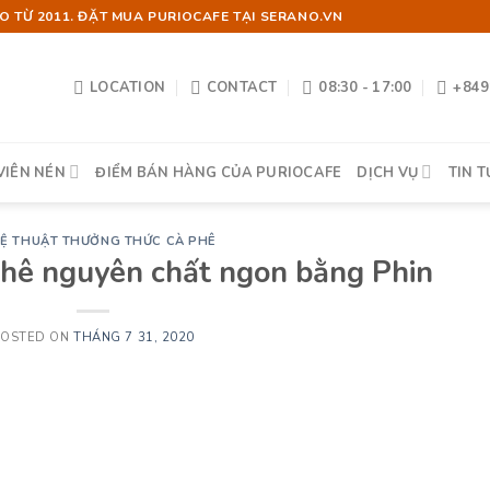
 TỪ 2011. ĐẶT MUA PURIOCAFE TẠI SERANO.VN
LOCATION
CONTACT
08:30 - 17:00
+849
VIÊN NÉN
ĐIỂM BÁN HÀNG CỦA PURIOCAFE
DỊCH VỤ
TIN T
Ệ THUẬT THƯỞNG THỨC CÀ PHÊ
phê nguyên chất ngon bằng Phin
POSTED ON
THÁNG 7 31, 2020