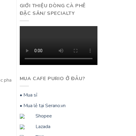
GIỚI THIỆU DÒNG CÀ PHÊ
ĐẶC SẢN/ SPECIALTY
MUA CAFE PURIO Ở ĐÂU?
ệc pha
• Mua sỉ
• Mua lẻ tại Serano.vn
Shopee
Lazada