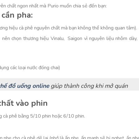
yên chất ngon nhất mà Purio muốn chia sẻ đến bạn:
 cần pha:
ơng hiệu cà phê nguyên chất mà bạn không thể không quan tâm).
, nên chọn thương hiệu Vinalu, Saigon vì nguyên liệu nhôm dày,
ụng các loại nước đóng chai)
chế đồ uống online
giúp thành công khi mở quán
chất vào phin
g cà phê bằng 5/10 phin hoặc 6/10 phin.
n nhẹ cho cà phê dẽ lại (nhớ là ấn nhẹ, ấn mạnh sẽ bị nghẹt, ấn nh