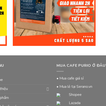
NU
MUA CAFE PURIO Ở ĐÂU
• Mua cafe giá sỉ
me
• Mua lẻ tại Serano.vn
 thiệu
Shopee
 phẩm
Lazada