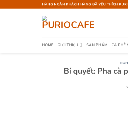
Skip
HÀNG NGÀN KHÁCH HÀNG ĐÃ YÊU THÍCH PURIO
to
content
HOME
GIỚI THIỆU
SẢN PHẨM
CÀ PHÊ 
NGH
Bí quyết: Pha cà 