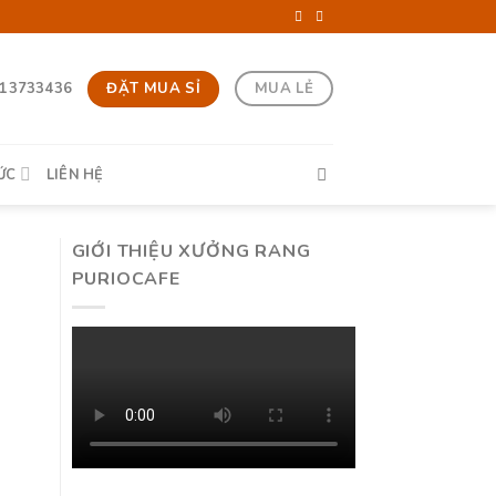
ĐẶT MUA SỈ
MUA LẺ
13733436
ỨC
LIÊN HỆ
GIỚI THIỆU XƯỞNG RANG
PURIOCAFE