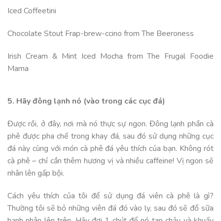
Iced Coffeetini
Chocolate Stout Frap-brew-ccino from The Beeroness
Irish Cream & Mint Iced Mocha from The Frugal Foodie
Mama
5. Hãy đông lạnh nó (vào trong các cục đá)
Được rồi, ở đây, nơi mà nó thực sự ngon. Đông lạnh phần cà
phê được pha chế trong khay đá, sau đó sử dụng những cục
đá này cùng với món cà phê đá yêu thích của bạn. Không rót
cà phê – chỉ cần thêm hương vị và nhiều caffeine! Vị ngon sẽ
nhân lên gấp bội.
Cách yêu thích của tôi để sử dụng đá viên cà phê là gì?
Thường tôi sẽ bỏ những viên đá đó vào ly, sau đó sẽ đổ sữa
hạnh nhân lên trên. Hãy đợi 1 chút để nó tan chảy và khuấy