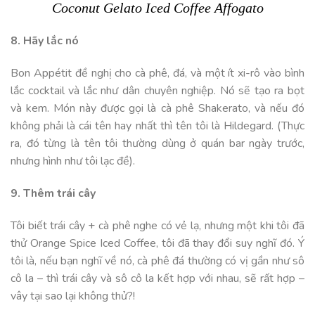
Coconut Gelato Iced Coffee Affogato
8. Hãy lắc nó
Bon Appétit đề nghị cho cà phê, đá, và một ít xi-rô vào bình
lắc cocktail và lắc như dân chuyên nghiệp. Nó sẽ tạo ra bọt
và kem. Món này được gọi là cà phê Shakerato, và nếu đó
không phải là cái tên hay nhất thì tên tôi là Hildegard. (Thực
ra, đó từng là tên tôi thường dùng ở quán bar ngày trước,
nhưng hình như tôi lạc đề).
9. Thêm trái cây
Tôi biết trái cây + cà phê nghe có vẻ lạ, nhưng một khi tôi đã
thử Orange Spice Iced Coffee, tôi đã thay đổi suy nghĩ đó. Ý
tôi là, nếu bạn nghĩ về nó, cà phê đá thường có vị gần như sô
cô la – thì trái cây và sô cô la kết hợp với nhau, sẽ rất hợp –
vây tại sao lại không thử?!