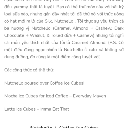
đều, yummy, thật là tuyệt. Bạn có thể thử món này với bất kỳ
loại sữa nào, nhưng gần đây nhất tôi đã thử nó với thức uống
có hạt mới ra lò của Silk, Nutchello . Tôi thực sự yêu thích cả
ba hương vị Nutchello (Caramel Almond + Cashew, Dark
Chocolate + Walnut, & Toiled dừa + Cashew) nhưng tôi nghĩ
cái món yêu thích nhất của tôi là Caramel Almond. (P.S. Có
một điều đáng ngạc nhiên là Nutchello ít calo và không sử
dụng đường, đó cũng là một điểm cộng tuyệt vời).
Các công thức có thể thử:
Nutchello poured over Coffee Ice Cubes!
Mocha Ice Cubes for Iced Coffee – Everyday Maven
Latte Ice Cubes – Imma Eat That
Nutchello + Coffee Ice Cubes