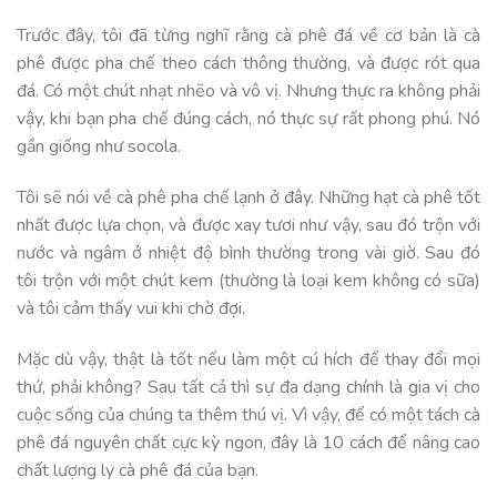
Trước đây, tôi đã từng nghĩ rằng cà phê đá về cơ bản là cà
phê được pha chế theo cách thông thường, và được rót qua
đá. Có một chút nhạt nhẽo và vô vị. Nhưng thực ra không phải
vậy, khi bạn pha chế đúng cách, nó thực sự rất phong phú. Nó
gần giống như socola.
Tôi sẽ nói về cà phê pha chế lạnh ở đây. Những hạt cà phê tốt
nhất được lựa chọn, và được xay tươi như vậy, sau đó trộn với
nước và ngâm ở nhiệt độ bình thường trong vài giờ. Sau đó
tôi trộn với một chút kem (thường là loại kem không có sữa)
và tôi cảm thấy vui khi chờ đợi.
Mặc dù vậy, thật là tốt nếu làm một cú hích để thay đổi mọi
thứ, phải không? Sau tất cả thì sự đa dạng chính là gia vị cho
cuộc sống của chúng ta thêm thú vị. Vì vậy, để có một tách cà
phê đá nguyên chất cực kỳ ngon, đây là 10 cách để nâng cao
chất lượng ly cà phê đá của bạn.