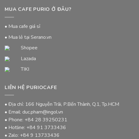
MUA CAFE PURIO Ở ĐÂU?
• Mua cafe giá sỉ
• Mua lẻ tại Serano.vn
Shopee
Lazada
TIKI
LIÊN HỆ PURIOCAFE
• Địa chỉ: 166 Nguyễn Trãi, P.Bến Thành, Q.1, Tp.HCM
• Email: duc.pham@ingol.vn
• Phone:
+84 28 39250231
• Hotline:
+84 91 3733436
• Zalo:
+84 9 13733436