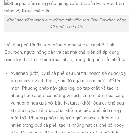
Khai phá tiềm năng của giống cafe đặc sản Pink Bourbon bằng
kỹ thuật chế biến
Để khai phá tối đa tiềm năng hương vị của cà phê Pink
Bourbon, người nông dân và các nhà chế biến đã áp dụng
nhiều kỹ thuật chế biến khác nhau, trong đó phổ biến nhất là:
Washed (ướt): Quả cà phê sau khi thu hoạch sẽ được loại
bỏ phần vỏ và thịt quả, sau đó ngâm trong nước để lên
men. Phương pháp này giúp loại bỏ tạp chất và tạo ra
những hạt cà phê có hương vị sạch, tinh tế, độ chua sáng
và hương hoa quả nổi bật. Natural (khô): Quả cà phê sau
khi thu hoạch sẽ được phơi khô trực tiếp dưới ánh nắng
mặt trời. Phương pháp này giúp giữ lại nhiều đường tự
nhiên trong quả cà phê, tạo ra những hạt cà phê có body
dày dặn, vị ngọt đậm đà và hương vị trái cây phức hợp.