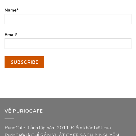
Name*
Email*
VỀ PURIOCAFE
PurioCafe thành lập năm 2011. Điểm khác biệt của
PurioCafe là CHỈ SẢN XUẤT CAFE SẠCH & NGUYÊN