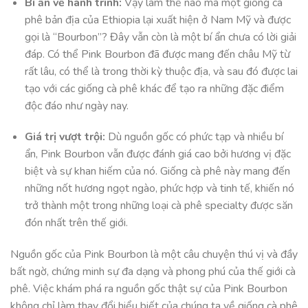
Bí ẩn về hành trình:
Vậy làm thế nào mà một giống cà
phê bản địa của Ethiopia lại xuất hiện ở Nam Mỹ và được
gọi là “Bourbon”? Đây vẫn còn là một bí ẩn chưa có lời giải
đáp. Có thể Pink Bourbon đã được mang đến châu Mỹ từ
rất lâu, có thể là trong thời kỳ thuộc địa, và sau đó được lai
tạo với các giống cà phê khác để tạo ra những đặc điểm
độc đáo như ngày nay.
Giá trị vượt trội:
Dù nguồn gốc có phức tạp và nhiều bí
ẩn, Pink Bourbon vẫn được đánh giá cao bởi hương vị đặc
biệt và sự khan hiếm của nó. Giống cà phê này mang đến
những nốt hương ngọt ngào, phức hợp và tinh tế, khiến nó
trở thành một trong những loại cà phê specialty được săn
đón nhất trên thế giới.
Nguồn gốc của Pink Bourbon là một câu chuyện thú vị và đầy
bất ngờ, chứng minh sự đa dạng và phong phú của thế giới cà
phê. Việc khám phá ra nguồn gốc thật sự của Pink Bourbon
không chỉ làm thay đổi hiểu biết của chúng ta về giống cà phê