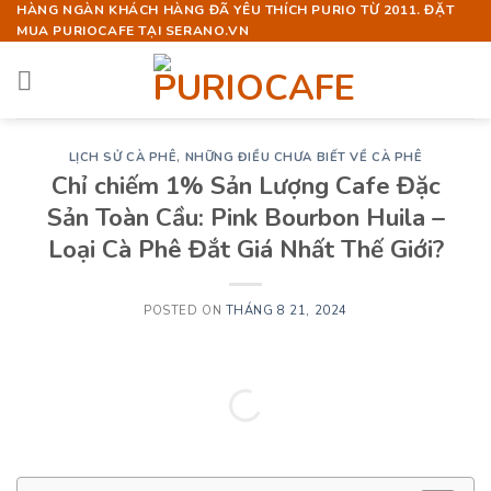
Skip
HÀNG NGÀN KHÁCH HÀNG ĐÃ YÊU THÍCH PURIO TỪ 2011. ĐẶT
MUA PURIOCAFE TẠI SERANO.VN
to
content
LỊCH SỬ CÀ PHÊ
,
NHỮNG ĐIỀU CHƯA BIẾT VỀ CÀ PHÊ
Chỉ chiếm 1% Sản Lượng Cafe Đặc
Sản Toàn Cầu: Pink Bourbon Huila –
Loại Cà Phê Đắt Giá Nhất Thế Giới?
POSTED ON
THÁNG 8 21, 2024