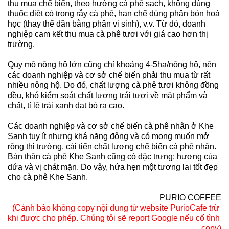
thu mua chế biến, theo hướng cà phê sạch, không dùng 
thuốc diệt cỏ trong rẫy cà phê, hạn chế dùng phân bón hoá 
học (thay thế dần bằng phân vi sinh), v.v. Từ đó, doanh 
nghiệp cam kết thu mua cà phê tươi với giá cao hơn thị 
trường. 
Quy mô nông hộ lớn cũng chỉ khoảng 4-5ha/nông hộ, nên 
các doanh nghiệp và cơ sở chế biến phải thu mua từ rất 
nhiều nông hộ. Do đó, chất lượng cà phê tươi không đồng 
đều, khó kiểm soát chất lượng trái tươi về mặt phẩm và 
chất, tỉ lệ trái xanh dạt bỏ ra cao.
Các doanh nghiệp và cơ sở chế biến cà phê nhân ở Khe 
Sanh tuy ít nhưng khá năng động và có mong muốn mở 
rộng thị trường, cải tiến chất lượng chế biến cà phê nhân. 
Bản thân cà phê Khe Sanh cũng có đặc trưng: hương của 
dứa và vị chát mặn. Do vậy, hứa hẹn một tương lai tốt đẹp 
cho cà phê Khe Sanh. 
PURIO COFFEE
(Cảnh báo không copy nội dung từ website PurioCafe trừ 
khi được cho phép. Chúng tôi sẽ report Google nếu cố tình 
copy)