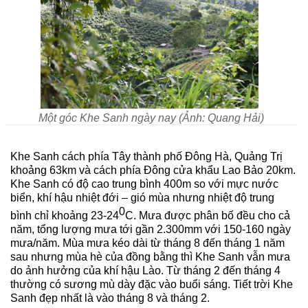
Một góc Khe Sanh ngày nay (Ảnh: Quang Hải)
Khe Sanh cách phía Tây thành phố Đông Hà, Quảng Trị 
khoảng 63km và cách phía Đông cửa khẩu Lao Bảo 20km. 
Khe Sanh có độ cao trung bình 400m so với mực nước 
biển, khí hậu nhiệt đới – gió mùa nhưng nhiệt độ trung 
0
bình chỉ khoảng 23-24
C. Mưa được phân bố đều cho cả 
năm, tổng lượng mưa tới gần 2.300mm với 150-160 ngày 
mưa/năm. Mùa mưa kéo dài từ tháng 8 đến tháng 1 năm 
sau nhưng mùa hè của đồng bằng thì Khe Sanh vẫn mưa 
do ảnh hưởng của khí hậu Lào. Từ tháng 2 đến tháng 4 
thường có sương mù dày đặc vào buổi sáng. Tiết trời Khe 
Sanh đẹp nhất là vào tháng 8 và tháng 2.