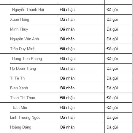
Nguyễn Thanh Hải
Đã nhận
Đã gửi
Xuan Hong
Đã nhận
Đã gửi
Minh Thuy
Đã nhận
Đã gửi
Nguyễn Vân Anh
Đã nhận
Đã gửi
Trần Duy Minh
Đã nhận
Đã gửi
Dang Tien Phong
Đã nhận
Đã gửi
Hồ Đoan Trang
Đã nhận
Đã gửi
Ti Tê Tn
Đã nhận
Đã gửi
Bien Xanh
Đã nhận
Đã gửi
Than Thi Thao
Đã nhận
Đã gửi
Tata Min
Đã nhận
Đã gửi
Linh Truong Ngoc
Đã nhận
Đã gửi
Hoàng Đặng
Đã nhận
Đã gửi