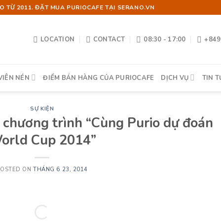
 TỪ 2011. ĐẶT MUA PURIOCAFE TẠI SERANO.VN
LOCATION
CONTACT
08:30 - 17:00
+849
VIÊN NÉN
ĐIỂM BÁN HÀNG CỦA PURIOCAFE
DỊCH VỤ
TIN T
SỰ KIỆN
g chương trình “Cùng Purio dự đoán
orld Cup 2014”
POSTED ON
THÁNG 6 23, 2014