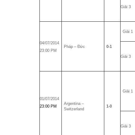
Giải 3
Giải 1
04/07/2014
Pháp – Đức
0-1
23:00 PM
Giải 3
Giải 1
01/07/2014
Argentina –
23:00 PM
1-0
Switzerland
Giải 3