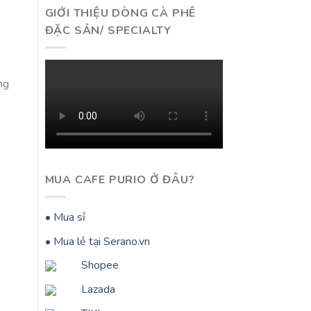
GIỚI THIỆU DÒNG CÀ PHÊ
ĐẶC SẢN/ SPECIALTY
ng
MUA CAFE PURIO Ở ĐÂU?
• Mua sỉ
• Mua lẻ tại Serano.vn
Shopee
Lazada