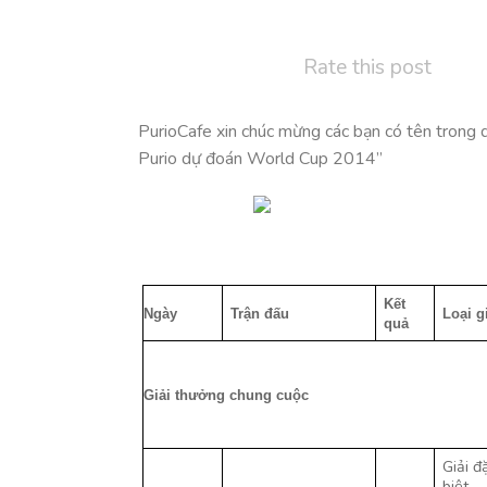
Rate this post
PurioCafe xin chúc mừng các bạn có tên trong 
Purio dự đoán World Cup 2014”
Kết
Ngày
Trận đấu
Loại g
quả
Giải thưởng chung cuộc
Giải đ
biệt