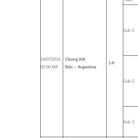
Giải 1
14/07/2014
Chung Kết
1-0
02:00 AM
Đức – Argentina
Giải 2
Giải 3