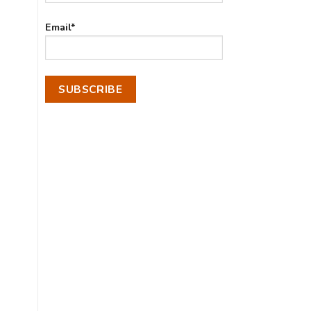
Email*