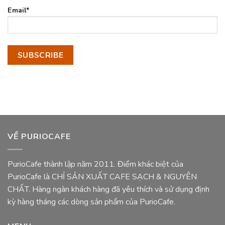
Email*
VỀ PURIOCAFE
PurioCafe thành lập năm 2011. Điểm khác biệt của
PurioCafe là CHỈ SẢN XUẤT CAFE SẠCH & NGUYÊN
CHẤT. Hàng ngàn khách hàng đã yêu thích và sử dụng định
kỳ hàng tháng các dòng sản phẩm của PurioCafe.