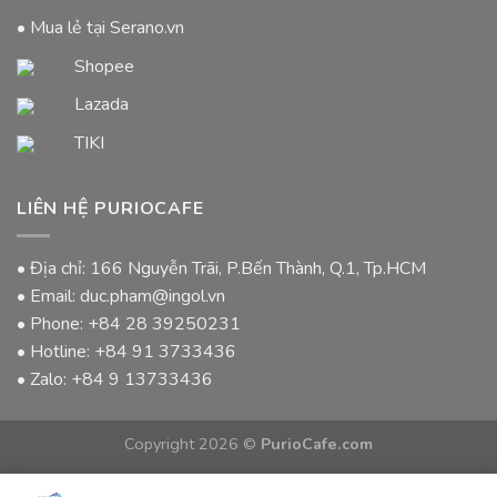
• Mua lẻ tại Serano.vn
Shopee
Lazada
TIKI
LIÊN HỆ PURIOCAFE
• Địa chỉ: 166 Nguyễn Trãi, P.Bến Thành, Q.1, Tp.HCM
• Email: duc.pham@ingol.vn
• Phone:
+84 28 39250231
• Hotline:
+84 91 3733436
• Zalo:
+84 9 13733436
Copyright 2026 ©
PurioCafe.com