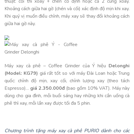
thuật: cối thì xoay + chén cố định hoặc cả 2 cùng xoay.
Khoảng cách giữa hai gờ (chén và cối) xác định độ mịn khi xay.
Khi quý vị muốn điều chỉnh, máy xay sẽ thay đổi khoảng cách
giữa hai gờ này.
Máy xay cà phê – Coffee Grinder của Ý hiệu
Delonghi
(Model: KG79)
giá rất tốt so với máy Đài Loan hoặc Trung
quốc: chỉnh độ mịn, xay cối, chỉnh lượng xay (theo tách
Espresso)…
giá 2.350.000đ
(bao gồm 10% VAT). Máy này
dùng cho gia đình, mỗi buổi sáng hay những khi cần uống cà
phê thì xay, mỗi lần xay được tối đa 5 phin.
Chương trình tặng máy xay cà phê PURIO dành cho các