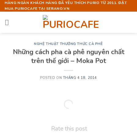
Skip
HÀNG NGÀN KHÁCH HÀNG ĐÃ YÊU THÍCH PURIO TỪ 2011. ĐẶT
MUA PURIOCAFE TẠI SERANO.VN
to
content
NGHỆ THUẬT THƯỞNG THỨC CÀ PHÊ
Những cách pha cà phê nguyên chất
trên thế giới – Moka Pot
POSTED ON
THÁNG 4 18, 2014
Rate this post