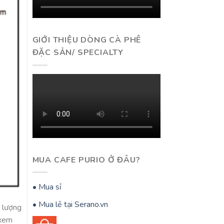
GIỚI THIỆU DÒNG CÀ PHÊ
ĐẶC SẢN/ SPECIALTY
MUA CAFE PURIO Ở ĐÂU?
• Mua sỉ
• Mua lẻ tại Serano.vn
t lượng
 xem