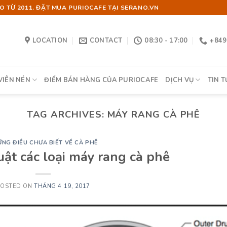
 TỪ 2011. ĐẶT MUA PURIOCAFE TẠI SERANO.VN
LOCATION
CONTACT
08:30 - 17:00
+849
VIÊN NÉN
ĐIỂM BÁN HÀNG CỦA PURIOCAFE
DỊCH VỤ
TIN T
TAG ARCHIVES:
MÁY RANG CÀ PHÊ
NG ĐIỀU CHƯA BIẾT VỀ CÀ PHÊ
uật các loại máy rang cà phê
POSTED ON
THÁNG 4 19, 2017