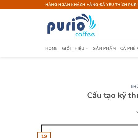
Skip
HÀNG NGÀN KHÁCH HÀNG ĐÃ YÊU THÍCH PURIO
to
content
HOME
GIỚI THIỆU
SẢN PHẨM
CÀ PHÊ 
NHỮ
Cấu tạo kỹ th
19