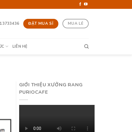
ĐẶT MUA SỈ
MUA LẺ
13733436
ỨC
LIÊN HỆ
GIỚI THIỆU XƯỞNG RANG
PURIOCAFE