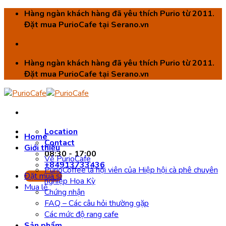
Skip
Hàng ngàn khách hàng đã yêu thích Purio từ 2011.
to
Đặt mua PurioCafe tại Serano.vn
content
Hàng ngàn khách hàng đã yêu thích Purio từ 2011.
Đặt mua PurioCafe tại Serano.vn
Location
Home
Contact
Giới thiệu
08:30 - 17:00
Về PurioCafe
+84913733436
PurioCoffee là hội viên của Hiệp hội cà phê chuyên
Đặt mua sỉ
nghiệp Hoa Kỳ
Mua lẻ
Chứng nhận
FAQ – Các câu hỏi thường gặp
Các mức độ rang cafe
Sản phẩm