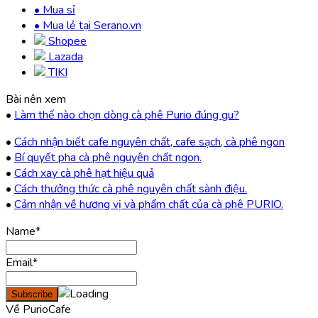
• Mua sỉ
• Mua lẻ tại Serano.vn
Shopee
Lazada
TIKI
Bài nên xem
•
Làm thế nào chọn dòng cà phê Purio đúng gu?
•
Cách nhận biết cafe nguyên chất, cafe sạch, cà phê ngon
•
Bí quyết pha cà phê nguyên chất ngon.
•
Cách xay cà phê hạt hiệu quả
•
Cách thưởng thức cà phê nguyên chất sành điệu.
•
Cảm nhận về hương vị và phẩm chất của cà phê PURIO.
Name*
Email*
Về PurioCafe