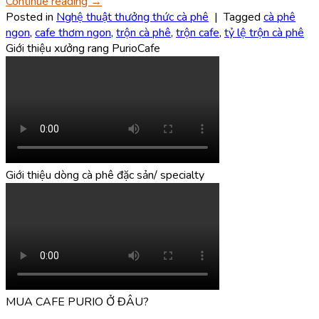
Continue reading
→
Posted in
Nghệ thuật thưởng thức cà phê
|
Tagged
cà phê
ngon
,
cafe thơm ngon
,
trộn cà phê
,
trộn cafe
,
tỷ lệ trộn cà phê
Giới thiệu xưởng rang PurioCafe
Giới thiệu dòng cà phê đặc sản/ specialty
MUA CAFE PURIO Ở ĐÂU?