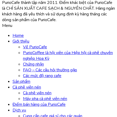
PurioCafe thành lập năm 2011. Điểm khác biệt của PurioCafe
là CHỈ SẢN XUẤT CAFE SẠCH & NGUYÊN CHẤT. Hàng ngàn
khách hàng đã yêu thích và sử dụng định kỳ hàng tháng các
dòng sản phẩm của PurioCafe.
Menu
Home
Giới thiệu
Về PurioCafe
PurioCoffee là hội viên của Hiệp hội cà phê chuyên
nghiệp Hoa Kỳ
Chứng nhận
FAQ – Các câu hỏi thường gặp
Các mức độ rang cafe
Sản phẩm
Cà phê viên nén
Cà phê viên nén
Máy pha cà phê viên nén
Điểm bán hàng của PurioCafe
Dịch vụ
Cung cấp cafe giá sỉ cho các quán