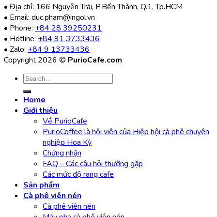
• Địa chỉ: 166 Nguyễn Trãi, P.Bến Thành, Q.1, Tp.HCM
• Email: duc.pham@ingol.vn
• Phone:
+84 28 39250231
• Hotline:
+84 91 3733436
• Zalo:
+84 9 13733436
Copyright 2026 ©
PurioCafe.com
Home
Giới thiệu
Về PurioCafe
PurioCoffee là hội viên của Hiệp hội cà phê chuyên
nghiệp Hoa Kỳ
Chứng nhận
FAQ – Các câu hỏi thường gặp
Các mức độ rang cafe
Sản phẩm
Cà phê viên nén
Cà phê viên nén