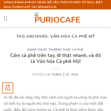
Skip
HÀNG NGÀN KHÁCH HÀNG ĐÃ YÊU THÍCH PURIO TỪ 2011. ĐẶT
MUA PURIOCAFE TẠI SERANO.VN
to
content
TAG ARCHIVES:
VĂN HÓA CÀ PHÊ MỸ
NGHỆ THUẬT THƯỞNG THỨC CÀ PHÊ
Cầm cà phê trên tay, đi thật nhanh, và đó
là Văn hóa Cà phê Mỹ!
POSTED ON
THÁNG 2 25, 2014
25
Th2
Ai đó đã nói rằng, hãy nhìn cách mà người ta uống cà phê, bạn
sẽ biết họ là người như thế nào. Trong phạm vi của một đất
nước, điều đó cũng tương tự. Cà phê là thức uống được yêu