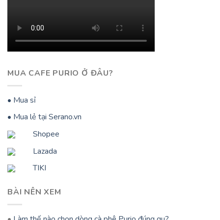
MUA CAFE PURIO Ở ĐÂU?
• Mua sỉ
• Mua lẻ tại Serano.vn
Shopee
Lazada
TIKI
BÀI NÊN XEM
•
Làm thế nào chọn dòng cà phê Purio đúng gu?