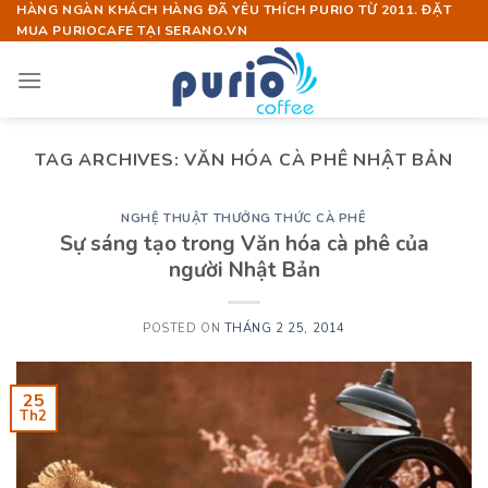
Skip
HÀNG NGÀN KHÁCH HÀNG ĐÃ YÊU THÍCH PURIO TỪ 2011. ĐẶT
MUA PURIOCAFE TẠI SERANO.VN
to
content
TAG ARCHIVES:
VĂN HÓA CÀ PHÊ NHẬT BẢN
NGHỆ THUẬT THƯỞNG THỨC CÀ PHÊ
Sự sáng tạo trong Văn hóa cà phê của
người Nhật Bản
POSTED ON
THÁNG 2 25, 2014
25
Th2