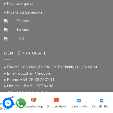
• Mua cafe giá sỉ
• Mua lẻ tại Serano.vn
Shopee
Lazada
TIKI
LIÊN HỆ PURIOCAFE
• Địa chỉ: 166 Nguyễn Trãi, P.Bến Thành, Q.1, Tp.HCM
• Email: duc.pham@ingol.vn
• Phone:
+84 28 39250231
• Hotline:
+84 91 3733436
• Zalo:
+84 9 13733436
Purio Coffee
Lazada Shop
Shopee Shop
Zalo tư vấn
Zalo đặt hàng
Copyright 2026 ©
PurioCafe.com
Shop