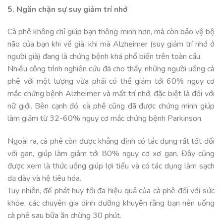
5. Ngăn chặn sự suy giảm trí nhớ
Cà phê không chỉ giúp bạn thông minh hơn, mà còn bảo vệ bộ
não của bạn khi về già, khi mà Alzheimer (suy giảm trí nhớ ở
người già) đang là chứng bệnh khá phổ biến trên toàn cầu.
Nhiều công trình nghiên cứu đã cho thấy, những người uống cà
phê với một lượng vừa phải có thể giảm tới 60% nguy cơ
mắc chứng bệnh Alzheimer và mất trí nhớ, đặc biệt là đối với
nữ giới. Bên cạnh đó, cà phê cũng đã được chứng minh giúp
làm giảm từ 32-60% nguy cơ mắc chứng bệnh Parkinson.
Ngoài ra, cà phê còn được khẳng định có tác dụng rất tốt đối
với gan, giúp làm giảm tới 80% nguy cơ xơ gan. Đây cũng
được xem là thức uống giúp lợi tiểu và có tác dụng làm sạch
dạ dày và hệ tiêu hóa.
Tuy nhiên, để phát huy tối đa hiệu quả của cà phê đối với sức
khỏe, các chuyên gia dinh dưỡng khuyên rằng bạn nên uống
cà phê sau bữa ăn chừng 30 phút.