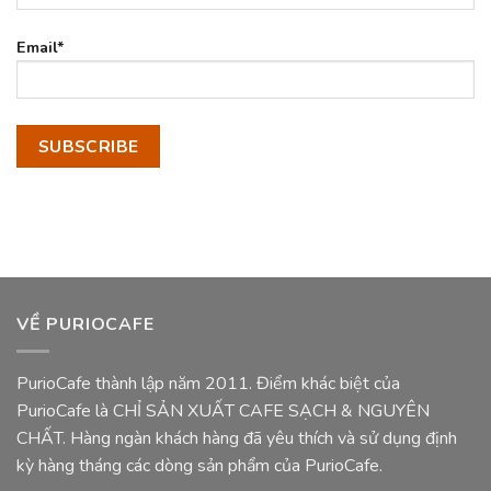
Email*
VỀ PURIOCAFE
PurioCafe thành lập năm 2011. Điểm khác biệt của
PurioCafe là CHỈ SẢN XUẤT CAFE SẠCH & NGUYÊN
CHẤT. Hàng ngàn khách hàng đã yêu thích và sử dụng định
kỳ hàng tháng các dòng sản phẩm của PurioCafe.