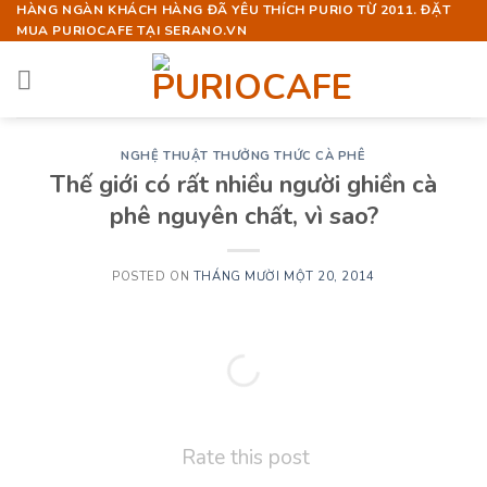
Skip
HÀNG NGÀN KHÁCH HÀNG ĐÃ YÊU THÍCH PURIO TỪ 2011. ĐẶT
MUA PURIOCAFE TẠI SERANO.VN
to
content
NGHỆ THUẬT THƯỞNG THỨC CÀ PHÊ
Thế giới có rất nhiều người ghiền cà
phê nguyên chất, vì sao?
POSTED ON
THÁNG MƯỜI MỘT 20, 2014
Rate this post