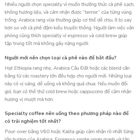
Nhiều người chọn specialty vì muốn thưởng thức cà phê sạch,
không hương liệu, và cảm nhận được “terroir” của từng vùng
trồng. Arabica rang vừa thường giúp cơ thể dễ chịu, ít bị say
hơn so với cà phê đậm kiểu truyền thống. Người làm việc văn
phòng cũng thích specialty vì espresso và cold brew giúp
tập trung tốt mà không gây nặng người.
Người mới nên chọn loại cà phê nào để bắt đầu?
Hạt Ethiopia rang nhẹ, Arabica Cầu Đất hoặc các blend cân
bằng từ các roastery lớn đều hợp cho người mới. Những loại
này có vị sáng, dễ uống và không quá chua. Nếu muốn đổi
gió, bạn có thể thử cold brew hoặc cappuccino để cảm nhận
hương vị mượt mà hơn.
Specialty coffee nên uống theo phương pháp nào để
có trải nghiệm tốt nhất?
Pour-over bằng V60 hoặc Kalita giúp cảm nhận rõ nhất từng
lớp hương của Arabica. Espresso single origin mạnh và tập