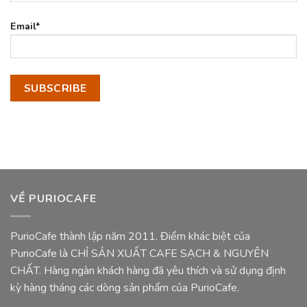
Email*
VỀ PURIOCAFE
PurioCafe thành lập năm 2011. Điểm khác biệt của
PurioCafe là CHỈ SẢN XUẤT CAFE SẠCH & NGUYÊN
CHẤT. Hàng ngàn khách hàng đã yêu thích và sử dụng định
kỳ hàng tháng các dòng sản phẩm của PurioCafe.