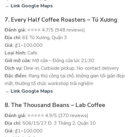
→
Link Google Maps
7. Every Half Coffee Roasters – Tú Xương
Đánh giá:
⭐⭐⭐⭐ 4.7/5 (948 reviews)
Địa chỉ:
6E Tú Xương, Quận 3
Giá:
₫1–100,000
Loại hình:
Cafe
Giờ mở cửa:
Mở cửa – Đóng cửa lúc 21:30
Dịch vụ:
Dine-in, Curbside pickup, No-contact delivery
Đặc điểm:
Rang thủ công tại chỗ, không gian tối giản đẹp
mắt, thường tổ chức workshop trải nghiệm
→
Link Google Maps
8. The Thousand Beans – Lab Coffee
Đánh giá:
⭐⭐⭐⭐⭐ 4.9/5 (370 reviews)
Địa chỉ:
506/15/27 Đ. 3 Tháng 2, Quận 10
Giá:
₫1–100,000