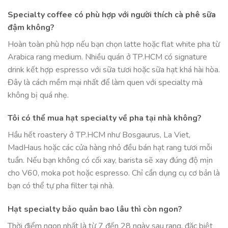
Specialty coffee có phù hợp với người thích cà phê sữa
đậm không?
Hoàn toàn phù hợp nếu bạn chọn latte hoặc flat white pha từ
Arabica rang medium. Nhiều quán ở TP.HCM có signature
drink kết hợp espresso với sữa tươi hoặc sữa hạt khá hài hòa.
Đây là cách mềm mại nhất để làm quen với specialty mà
không bị quá nhẹ.
Tôi có thể mua hạt specialty về pha tại nhà không?
Hầu hết roastery ở TP.HCM như Bosgaurus, La Viet,
MadHaus hoặc các cửa hàng nhỏ đều bán hạt rang tươi mỗi
tuần. Nếu bạn không có cối xay, barista sẽ xay đúng độ mịn
cho V60, moka pot hoặc espresso. Chỉ cần dụng cụ cơ bản là
bạn có thể tự pha filter tại nhà.
Hạt specialty bảo quản bao lâu thì còn ngon?
Thời điểm ngon nhất là từ 7 đến 28 ngày sau rang, đặc biệt