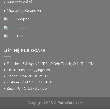
• Mua cafe giá sỉ
• Mua lẻ tại Serano.vn
Shopee
Lazada
TIKI
LIÊN HỆ PURIOCAFE
• Địa chỉ: 166 Nguyễn Trãi, P.Bến Thành, Q.1, Tp.HCM
• Email: duc.pham@ingol.vn
• Phone:
+84 28 39250231
• Hotline:
+84 91 3733436
• Zalo:
+84 9 13733436
Copyright 2026 ©
PurioCafe.com