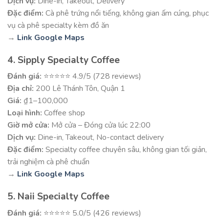
Dịch vụ:
Dine-in, Takeout, Delivery
Đặc điểm:
Cà phê trứng nổi tiếng, không gian ấm cúng, phục
vụ cà phê specialty kèm đồ ăn
→
Link Google Maps
4. Sipply Specialty Coffee
Đánh giá:
⭐⭐⭐⭐⭐ 4.9/5 (728 reviews)
Địa chỉ:
200 Lê Thánh Tôn, Quận 1
Giá:
₫1–100,000
Loại hình:
Coffee shop
Giờ mở cửa:
Mở cửa – Đóng cửa lúc 22:00
Dịch vụ:
Dine-in, Takeout, No-contact delivery
Đặc điểm:
Specialty coffee chuyên sâu, không gian tối giản,
trải nghiệm cà phê chuẩn
→
Link Google Maps
5. Naii Specialty Coffee
Đánh giá:
⭐⭐⭐⭐⭐ 5.0/5 (426 reviews)