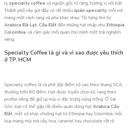
ly
specialty coffee
có nguồn gốc rõ ràng, hương vị nổi bật.
Thành phố này giờ đây có rất nhiều
quán specialty
, mỗi nơi
mang một cách rang và pha khác nhau. Tôi từng thử từ
Arabica Đà Lạt
,
Cầu Đất
đến những hạt nhập như
Ethiopia
,
Colombia
, và cảm giác mỗi quán cho mình một trải nghiệm
riêng.
Specialty Coffee là gì và vì sao được yêu thích
ở TP. HCM
Specialty coffee là cà phê đạt điểm số cao theo thang SCA,
thường trên 80 điểm. Hạt được tuyển chọn kỹ, rang theo
profile riêng để giữ lại mùi vị đặc trưng vùng trồng. Ở Sài
Gòn, bạn có thể gặp rất nhiều quán dùng hạt
Arabica Cầu
Đất
, một số khác chuộng hạt từ Ethiopia hay Colombia, mỗi
loại mang mùi trái cây, hoa, caramel hay chocolate rất rõ.