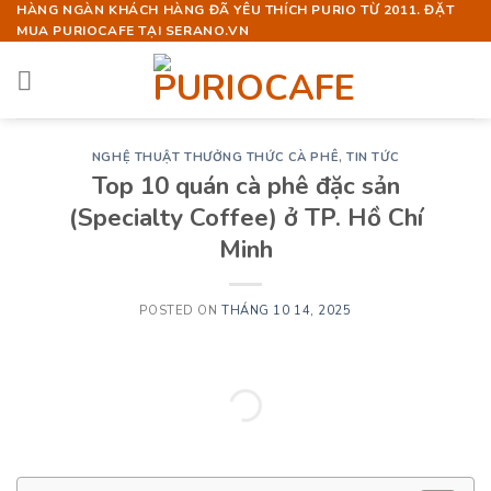
Skip
HÀNG NGÀN KHÁCH HÀNG ĐÃ YÊU THÍCH PURIO TỪ 2011. ĐẶT
MUA PURIOCAFE TẠI SERANO.VN
to
content
NGHỆ THUẬT THƯỞNG THỨC CÀ PHÊ
,
TIN TỨC
Top 10 quán cà phê đặc sản
(Specialty Coffee) ở TP. Hồ Chí
Minh
POSTED ON
THÁNG 10 14, 2025