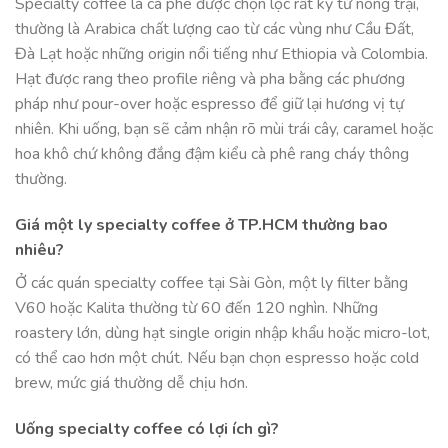
Specialty coffee là cà phê được chọn lọc rất kỹ từ nông trại,
thường là Arabica chất lượng cao từ các vùng như Cầu Đất,
Đà Lạt hoặc những origin nổi tiếng như Ethiopia và Colombia.
Hạt được rang theo profile riêng và pha bằng các phương
pháp như pour-over hoặc espresso để giữ lại hương vị tự
nhiên. Khi uống, bạn sẽ cảm nhận rõ mùi trái cây, caramel hoặc
hoa khô chứ không đắng đậm kiểu cà phê rang cháy thông
thường.
Giá một ly specialty coffee ở TP.HCM thường bao
nhiêu?
Ở các quán specialty coffee tại Sài Gòn, một ly filter bằng
V60 hoặc Kalita thường từ 60 đến 120 nghìn. Những
roastery lớn, dùng hạt single origin nhập khẩu hoặc micro-lot,
có thể cao hơn một chút. Nếu bạn chọn espresso hoặc cold
brew, mức giá thường dễ chịu hơn.
Uống specialty coffee có lợi ích gì?