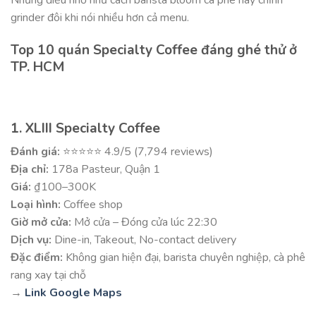
Những điều nhỏ như cách barista bloom cà phê hay chỉnh
grinder đôi khi nói nhiều hơn cả menu.
Top 10 quán Specialty Coffee đáng ghé thử ở
TP. HCM
1. XLIII Specialty Coffee
Đánh giá:
⭐⭐⭐⭐⭐ 4.9/5 (7,794 reviews)
Địa chỉ:
178a Pasteur, Quận 1
Giá:
₫100–300K
Loại hình:
Coffee shop
Giờ mở cửa:
Mở cửa – Đóng cửa lúc 22:30
Dịch vụ:
Dine-in, Takeout, No-contact delivery
Đặc điểm:
Không gian hiện đại, barista chuyên nghiệp, cà phê
rang xay tại chỗ
→
Link Google Maps