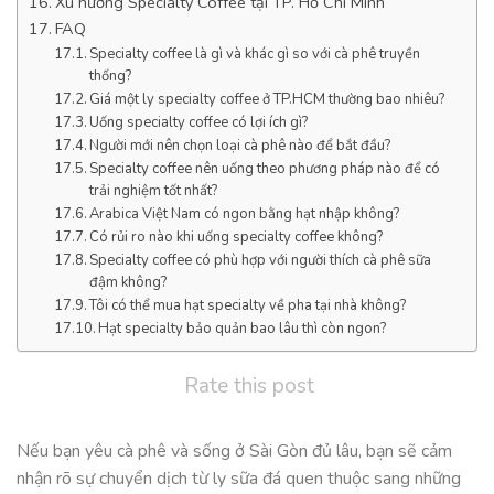
Xu hướng Specialty Coffee tại TP. Hồ Chí Minh
FAQ
Specialty coffee là gì và khác gì so với cà phê truyền
thống?
Giá một ly specialty coffee ở TP.HCM thường bao nhiêu?
Uống specialty coffee có lợi ích gì?
Người mới nên chọn loại cà phê nào để bắt đầu?
Specialty coffee nên uống theo phương pháp nào để có
trải nghiệm tốt nhất?
Arabica Việt Nam có ngon bằng hạt nhập không?
Có rủi ro nào khi uống specialty coffee không?
Specialty coffee có phù hợp với người thích cà phê sữa
đậm không?
Tôi có thể mua hạt specialty về pha tại nhà không?
Hạt specialty bảo quản bao lâu thì còn ngon?
Rate this post
Nếu bạn yêu cà phê và sống ở Sài Gòn đủ lâu, bạn sẽ cảm
nhận rõ sự chuyển dịch từ ly sữa đá quen thuộc sang những