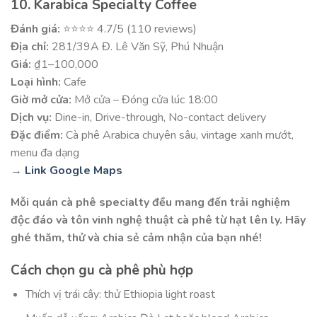
10. Karabica Specialty Coffee
Đánh giá:
⭐⭐⭐⭐ 4.7/5 (110 reviews)
Địa chỉ:
281/39A Đ. Lê Văn Sỹ, Phú Nhuận
Giá:
₫1–100,000
Loại hình:
Cafe
Giờ mở cửa:
Mở cửa – Đóng cửa lúc 18:00
Dịch vụ:
Dine-in, Drive-through, No-contact delivery
Đặc điểm:
Cà phê Arabica chuyên sâu, vintage xanh mướt,
menu đa dạng
→
Link Google Maps
Mỗi quán cà phê specialty đều mang đến trải nghiệm
độc đáo và tôn vinh nghệ thuật cà phê từ hạt lên ly. Hãy
ghé thăm, thử và chia sẻ cảm nhận của bạn nhé!
Cách chọn gu cà phê phù hợp
Thích vị trái cây: thử Ethiopia light roast