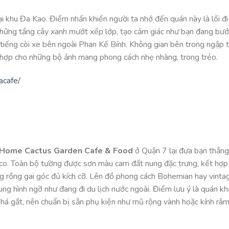
i khu Đa Kao. Điểm nhấn khiến người ta nhớ đến quán này là lối đ
à những tầng cây xanh mướt xếp lớp, tạo cảm giác như bạn đang bư
 tiếng còi xe bên ngoài Phan Kế Bính. Không gian bên trong ngập 
ch hợp cho những bộ ảnh mang phong cách nhẹ nhàng, trong trẻo.
acafe/
 Home Cactus Garden Cafe & Food
ở Quận 7 lại đưa bạn thẳn
o. Toàn bộ tường được sơn màu cam đất nung đặc trưng, kết hợp
g rồng gai góc đủ kích cỡ. Lên đồ phong cách Bohemian hay vinta
ng hình ngỡ như đang đi du lịch nước ngoài. Điểm lưu ý là quán kh
khá gắt, nên chuẩn bị sẵn phụ kiện như mũ rộng vành hoặc kính râ