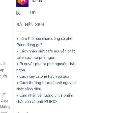
Lazada
TIKI
BÀI NÊN XEM
•
Làm thế nào chọn dòng cà phê
Purio đúng gu?
•
Cách nhận biết cafe nguyên chất,
cafe sạch, cà phê ngon
cuối
•
Bí quyết pha cà phê nguyên chất
nạp
ngon.
gười
•
Cách xay cà phê hạt hiệu quả
•
Cách thưởng thức cà phê nguyên
chất sành điệu.
 lúc
•
Cảm nhận về hương vị và phẩm
. Đẹp
chất của cà phê PURIO.
i không
c thư