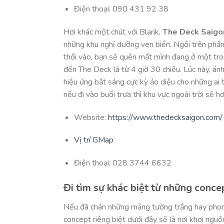
Điện thoại: 090 431 92 38
Hơi khác một chút với Blank,
The Deck Saigo
những khu nghỉ dưỡng ven biển. Ngồi trên phầ
thổi vào, bạn sẽ quên mất mình đang ở một tro
đến The Deck là từ 4 giờ 30 chiều. Lúc này, á
hiệu ứng bắt sáng cực kỳ ảo diệu cho những ai t
nếu đi vào buổi trưa thì khu vực ngoài trời sẽ hơ
Website:
https://www.thedecksaigon.com/
Vị trí GMap
Điện thoại: 028 3744 6632
Đi tìm sự khác biệt từ những conce
Nếu đã chán những mảng tường trắng hay phong
concept riêng biệt dưới đây sẽ là nơi khơi ngu