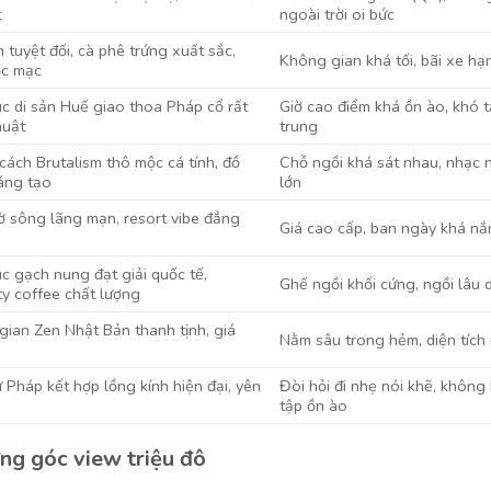
t
ngoài trời oi bức
h tuyệt đối, cà phê trứng xuất sắc,
Không gian khá tối, bãi xe hạ
ộc mạc
úc di sản Huế giao thoa Pháp cổ rất
Giờ cao điểm khá ồn ào, khó 
huật
trung
ách Brutalism thô mộc cá tính, đồ
Chỗ ngồi khá sát nhau, nhạc 
áng tạo
lớn
ờ sông lãng mạn, resort vibe đẳng
Giá cao cấp, ban ngày khá n
úc gạch nung đạt giải quốc tế,
Ghế ngồi khối cứng, ngồi lâu 
ty coffee chất lượng
ian Zen Nhật Bản thanh tịnh, giá
Nằm sâu trong hẻm, diện tích
ự Pháp kết hợp lồng kính hiện đại, yên
Đòi hỏi đi nhẹ nói khẽ, không
tập ồn ào
ững góc view triệu đô