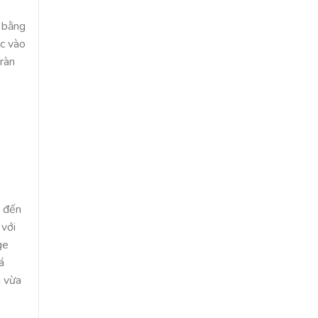
i bằng
ớc vào
tràn
g đến
 với
ge
á
m vừa