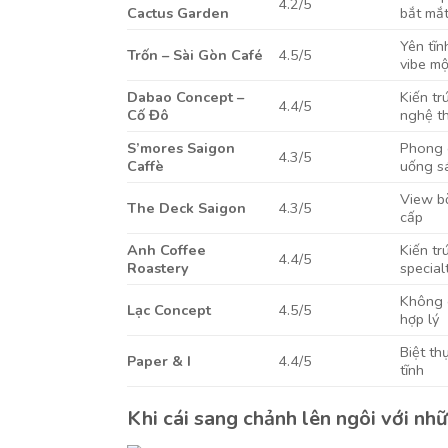
4.2/5
Cactus Garden
bắt mắ
Yên tĩn
Trốn – Sài Gòn Café
4.5/5
vibe m
Dabao Concept –
Kiến tr
4.4/5
Cố Đô
nghệ t
S’mores Saigon
Phong c
4.3/5
Caffè
uống s
View b
The Deck Saigon
4.3/5
cấp
Anh Coffee
Kiến tr
4.4/5
Roastery
special
Không g
Lạc Concept
4.5/5
hợp lý
Biệt th
Paper & I
4.4/5
tĩnh
Khi cái sang chảnh lên ngôi với nh