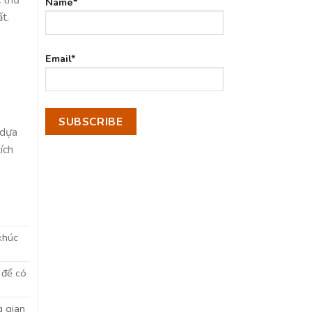
Name*
t.
Email*
 dựa
ích
khúc
 để có
g gian