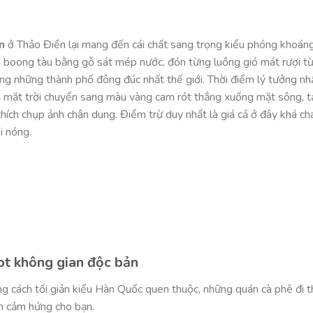
n
ở Thảo Điền lại mang đến cái chất sang trọng kiểu phóng khoán
n boong tàu bằng gỗ sát mép nước, đón từng luồng gió mát rượi t
ng những thành phố đông đúc nhất thế giới. Thời điểm lý tưởng nh
nh mặt trời chuyển sang màu vàng cam rót thẳng xuống mặt sông, 
hích chụp ảnh chân dung. Điểm trừ duy nhất là giá cả ở đây khá ch
i nóng.
pt không gian độc bản
 cách tối giản kiểu Hàn Quốc quen thuộc, những quán cà phê đi 
ồn cảm hứng cho bạn.