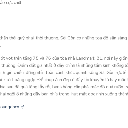
hần thái quý phái, thời thượng, Sài Gòn có những tọa độ sẵn sàng
.
ót vót trên tầng 75 và 76 của tòa nhà Landmark 81, nơi này giố
 thường. Điểm đắt giá nhất ở đây chính là những tấm kính khổng l
 5 giờ chiều, đứng nhìn toàn cảnh khúc quanh sông Sài Gòn rực lê
c sự choáng ngợp. Để chụp ảnh đẹp ở đây, lời khuyên là hãy mặc 
hía sau đã quá lộng lẫy rồi, bạn không cần phải mặc đồ quá rườm r
hải ngồi ở những dãy bàn phía trong, hụt mất góc nhìn xuống thàn
loungehcmc/