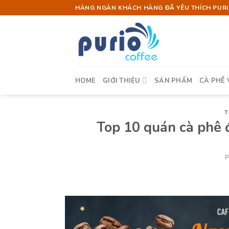
Skip
HÀNG NGÀN KHÁCH HÀNG ĐÃ YÊU THÍCH PURIO
to
content
HOME
GIỚI THIỆU
SẢN PHẨM
CÀ PHÊ 
T
Top 10 quán cà phê 