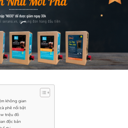
iệm không gian
cà phê nổi bật
ew triệu đô
ian độc bản