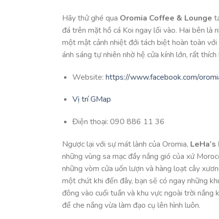
Hãy thử ghé qua
Oromia Coffee & Lounge
tạ
đá trên mặt hồ cá Koi ngay lối vào. Hai bên l
một mật cảnh nhiệt đới tách biệt hoàn toàn với
ánh sáng tự nhiên nhờ hệ cửa kính lớn, rất thí
Website:
https://www.facebook.com/oromi
Vị trí GMap
Điện thoại: 090 886 11 36
Ngược lại với sự mát lành của Oromia,
LeHa’s
những vùng sa mạc đầy nắng gió của xứ Morocc
những vòm cửa uốn lượn và hàng loạt cây xươn
một chút khi đến đây, bạn sẽ có ngay những khu
đông vào cuối tuần và khu vực ngoài trời nắng 
để che nắng vừa làm đạo cụ lên hình luôn.