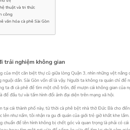
hố thị
ệ thuật và tri thức
nh công
mê văn hóa cà phê Sài Gòn
i trải nghiệm không gian
g của một căn biệt thự cũ giữa lòng Quận 3, nhìn những vệt nắng 
ng nguội dần. Sài Gòn vốn dĩ là vậy. Người ta không ra quán chỉ để 
ng ta đi cà phê để tìm một chỗ trốn, để mượn cái không gian của n
à để đầu tư vài tấm hình đổi ảnh đại diện trên mạng xã hội.
 tại cái thành phố này, từ thời cà phê bệt nhà thờ Đức Bà cho đến
 lên như nấm, tôi nhận ra gu đi quán của giới trẻ giờ khắt khe lắm
ng chuẩn để lên hình không bị chết góc và quan trọng là phải có cá
 loay hoay tìm một nơi vừa để sống ảo vừa để tìm lại chút cảm giá