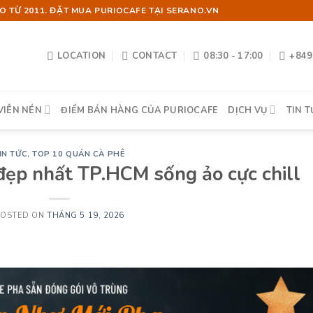
 TỪ 2011. ĐẶT MUA PURIOCAFE TẠI SERANO.VN
LOCATION
CONTACT
08:30 - 17:00
+849
VIÊN NÉN
ĐIỂM BÁN HÀNG CỦA PURIOCAFE
DỊCH VỤ
TIN T
IN TỨC
,
TOP 10 QUÁN CÀ PHÊ
đẹp nhất TP.HCM sống ảo cực chill
POSTED ON
THÁNG 5 19, 2026