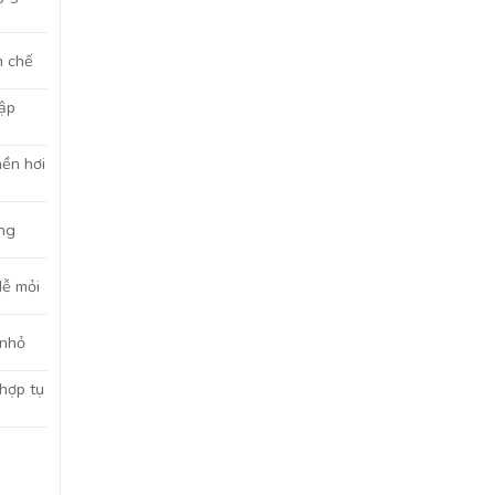
n chế
tập
nền hơi
ắng
dễ mỏi
 nhỏ
 hợp tụ