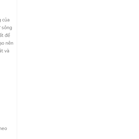
g của
ừ sông
ất để
tạo nên
át và
theo