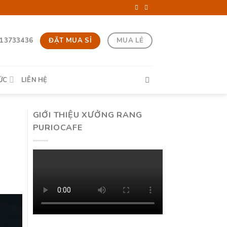
ĐẶT MUA SỈ
MUA LẺ
13733436
ỨC
LIÊN HỆ
GIỚI THIỆU XƯỞNG RANG
PURIOCAFE