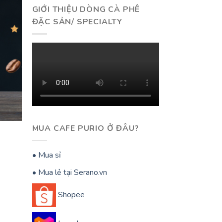
GIỚI THIỆU DÒNG CÀ PHÊ
ĐẶC SẢN/ SPECIALTY
MUA CAFE PURIO Ở ĐÂU?
• Mua sỉ
• Mua lẻ tại Serano.vn
Shopee