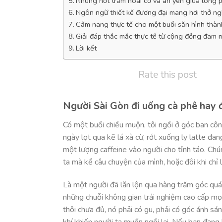
Những nốt trầm hoài cổ và an yên giữa lòng p
Ngôn ngữ thiết kế đương đại mang hơi thở ngh
Cẩm nang thực tế cho một buổi săn hình thà
Giải đáp thắc mắc thực tế từ cộng đồng đam 
Lời kết
Rate this post
Người Sài Gòn đi uống cà phê hay đ
Có một buổi chiều muộn, tôi ngồi ở góc ban côn
ngày lọt qua kẽ lá xà cừ, rớt xuống ly latte đa
một lượng caffeine vào người cho tỉnh táo. Chú
ta mà kể câu chuyện của mình, hoặc đôi khi chỉ l
Là một người đã lăn lộn qua hàng trăm góc quán
những chuỗi không gian trải nghiệm cao cấp mọc
thôi chưa đủ, nó phải có gu, phải có góc ánh sá
khí khiến người ta muốn ngồi lại. Nếu bạn đang