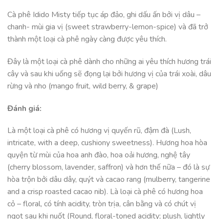
Cà phê Idido Misty tiếp tục áp đảo, ghi dấu ấn bởi vị dâu –
chanh- mùi gia vị (sweet strawberry-lemon-spice) và đã trở
thành một loại cà phê ngày càng được yêu thích.
Đây là một loại cà phê dành cho những ai yêu thích hương trái
cây và sau khi uống sẽ đọng lại bởi hương vị của trái xoài, dâu
rừng và nho (mango fruit, wild berry, & grape)
Đánh giá:
Là một loại cà phê có hương vị quyến rũ, đậm đà (Lush,
intricate, with a deep, cushiony sweetness). Hương hoa hòa
quyện từ mùi của hoa anh đào, hoa oải hương, nghệ tây
(cherry blossom, lavender, saffron) và hơn thế nữa – đó là sự
hòa trộn bởi dâu dây, quýt và cacao rang (mulberry, tangerine
and a crisp roasted cacao nib). Là loại cà phê có hương hoa
cỏ – floral, có tính acidity, tròn trịa, cân bằng và có chút vị
ngọt sau khi nuốt (Round, floral-toned acidity; plush, lightly