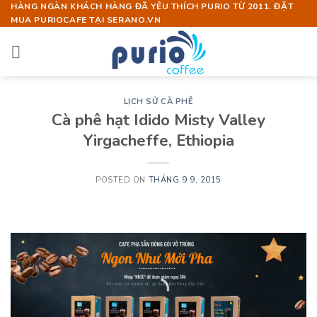
Skip
HÀNG NGÀN KHÁCH HÀNG ĐÃ YÊU THÍCH PURIO TỪ 2011. ĐẶT
MUA PURIOCAFE TẠI SERANO.VN
to
content
LỊCH SỬ CÀ PHÊ
Cà phê hạt Idido Misty Valley
Yirgacheffe, Ethiopia
POSTED ON
THÁNG 9 9, 2015