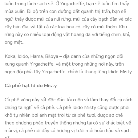
luôn trong lành sạch sẽ. Ở Yirgacheffe, bạn sẽ luôn tìm thấy
mùa xuân. Đi bộ trên con đường đất quanh thị trấn, bạn sẽ
ngửi thấy được mùi của núi rừng, mùi của cây bạch đàn và các
cây bản địa, và tất cả các loại hoa cỏ, cây có mùi thơm. Khu
rừng này có nhiều loại động vật hoang dã với tiếng chim, khỉ,
ong mật…
Koka, Idido, Hama, Biloya – địa danh của những ngọn đồi
xung quanh Yirgacheffe, và một trong những nơi này, trên
ngọn đồi phía tây Yirgacheffe, chính là thung lũng Idido Misty
Cà phê hạt Idido Misty
Cà phê vùng này rất độc đáo, lôi cuốn và làm thay đổi cả cách
chúng ta nghĩ về cà phê. Cà phê Idido Misty cũng được phơi
khô tự nhiên bởi ánh mặt trời từ cà phê tươi, được sơ chế
theo phương pháp truyền thống nhưng lại có sự khác biệt về
mùi vị, cà phê nơi đây có hương vị tươi mới hoàn hảo và sạch