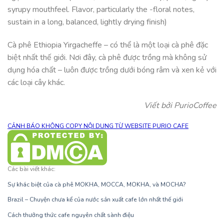
syrupy mouthfeel. Flavor, particularly the -floral notes,
sustain in a long, balanced, lightly drying finish)
Cà phê Ethiopia Yirgacheffe – có thể là một loại cà phê đặc
biệt nhất thế giới. Nơi đây, cà phê được trồng mà không sử
dụng hóa chất – luôn được trồng dưới bóng râm và xen kẻ với
các loại cây khác.
Viết bởi PurioCoffee
CẢNH BÁO KHÔNG COPY NỘI DUNG TỪ WEBSITE PURIO CAFE
Các bài viết khác:
Sự khác biệt của cà phê MOKHA, MOCCA, MOKHA, và MOCHA?
B
razil – Chuyện chưa kể của nước sản xuất cafe lớn nhất thế giới
Cách thưởng thức cafe nguyên chất sành điệu