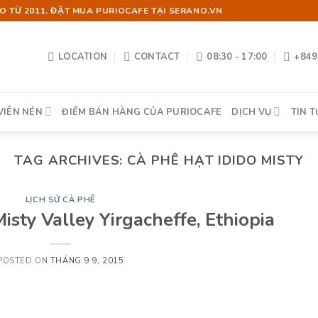
 TỪ 2011. ĐẶT MUA PURIOCAFE TẠI SERANO.VN
LOCATION
CONTACT
08:30 - 17:00
+849
VIÊN NÉN
ĐIỂM BÁN HÀNG CỦA PURIOCAFE
DỊCH VỤ
TIN T
TAG ARCHIVES:
CÀ PHÊ HẠT IDIDO MISTY
LỊCH SỬ CÀ PHÊ
isty Valley Yirgacheffe, Ethiopia
POSTED ON
THÁNG 9 9, 2015