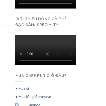
GIỚI THIỆU DÒNG CÀ PHÊ
ĐẶC SẢN/ SPECIALTY
MUA CAFE PURIO Ở ĐÂU?
• Mua sỉ
• Mua lẻ tại Serano.vn
Shopee