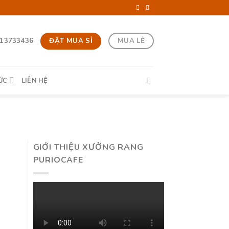
ĐẶT MUA SỈ
MUA LẺ
13733436
ỨC
LIÊN HỆ
GIỚI THIỆU XƯỞNG RANG
PURIOCAFE