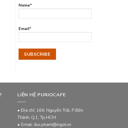
Name*
Email*
?
LIÊN HỆ PURIOCAFE
• Địa chỉ: 166 Nguyễn Trãi, P.Bến
Thành, Q.1, Tp.HCM
• Email: duc.pham@ingol.vn