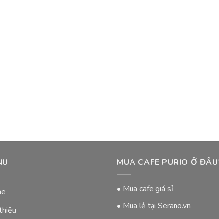
NU
MUA CAFE PURIO Ở ĐÂU
• Mua cafe giá sỉ
me
• Mua lẻ tại Serano.vn
 thiệu