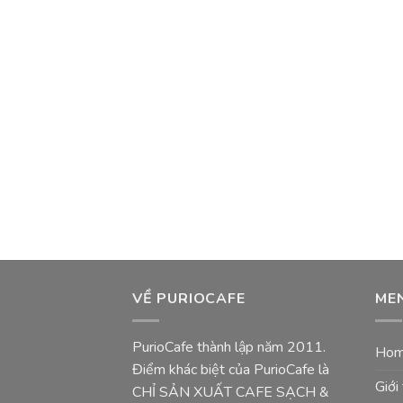
VỀ PURIOCAFE
ME
PurioCafe thành lập năm 2011.
Ho
Điểm khác biệt của PurioCafe là
Giới
CHỈ SẢN XUẤT CAFE SẠCH &