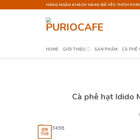
Skip
HÀNG NGÀN KHÁCH HÀNG ĐÃ YÊU THÍCH PURIO
to
content
HOME
GIỚI THIỆU
SẢN PHẨM
CÀ PHÊ 
Cà phê hạt Idido M
09
Th9