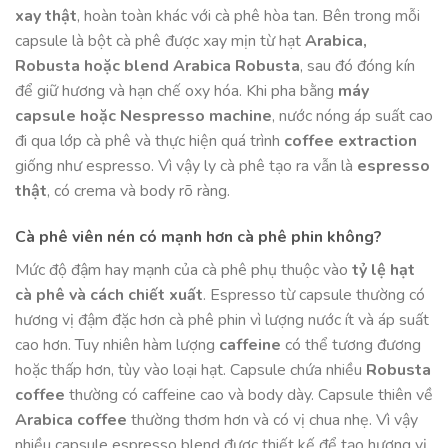
xay thật
, hoàn toàn khác với cà phê hòa tan. Bên trong mỗi
capsule là bột cà phê được xay mịn từ hạt
Arabica,
Robusta hoặc blend Arabica Robusta
, sau đó đóng kín
để giữ hương và hạn chế oxy hóa. Khi pha bằng
máy
capsule hoặc Nespresso machine
, nước nóng áp suất cao
đi qua lớp cà phê và thực hiện quá trình
coffee extraction
giống như espresso. Vì vậy ly cà phê tạo ra vẫn là
espresso
thật
, có crema và body rõ ràng.
Cà phê viên nén có mạnh hơn cà phê phin không?
Mức độ đậm hay mạnh của cà phê phụ thuộc vào
tỷ lệ hạt
cà phê và cách chiết xuất
. Espresso từ capsule thường có
hương vị đậm đặc hơn cà phê phin vì lượng nước ít và áp suất
cao hơn. Tuy nhiên hàm lượng
caffeine
có thể tương đương
hoặc thấp hơn, tùy vào loại hạt. Capsule chứa nhiều
Robusta
coffee
thường có caffeine cao và body dày. Capsule thiên về
Arabica coffee
thường thơm hơn và có vị chua nhẹ. Vì vậy
nhiều capsule espresso blend được thiết kế để tạo hương vị