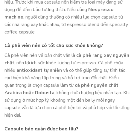
hiệu. Trước khi mua capsule nên kiểm tra loại máy đang sử
dụng để đảm bảo tương thích. Nếu dùng
Nespresso
machine
, người dùng thường có nhiều lựa chọn capsule từ
các nhà rang xay khác nhau, từ espresso blend đến specialty
coffee capsule.
Cà phê viên nén có tốt cho sức khỏe không?
Cà phê viên nén về bản chất vẫn là
cà phê rang xay nguyên
chất
, nên lợi ích sức khỏe tương tự espresso. Cà phê chứa
nhiều
antioxidant tự nhiên
và có thể giúp tăng sự tỉnh táo,
cải thiện khả năng tập trung và hỗ trợ trao đổi chất. Điều
quan trọng là chọn capsule làm từ
cà phê nguyên chất
Arabica hoặc Robusta
, không chứa hương liệu nhân tạo. Khi
sử dụng ở mức hợp lý, khoảng một đến ba ly mỗi ngày,
capsule vẫn là lựa chọn cà phê tiện lợi và phù hợp với lối sống
hiện đại.
Capsule bảo quản được bao lâu?