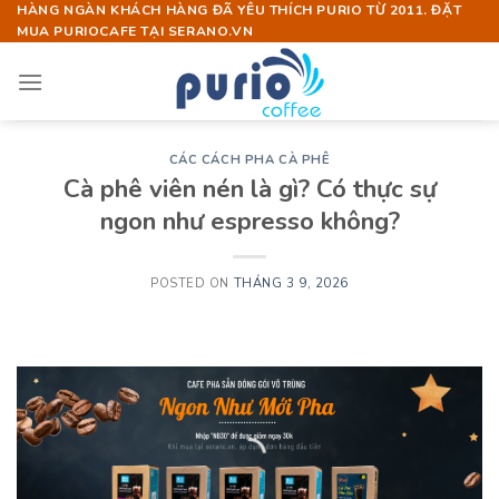
Skip
HÀNG NGÀN KHÁCH HÀNG ĐÃ YÊU THÍCH PURIO TỪ 2011. ĐẶT
MUA PURIOCAFE TẠI SERANO.VN
to
content
CÁC CÁCH PHA CÀ PHÊ
Cà phê viên nén là gì? Có thực sự
ngon như espresso không?
POSTED ON
THÁNG 3 9, 2026