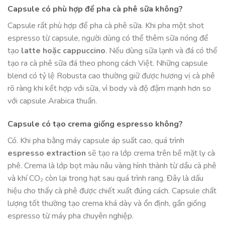
Capsule có phù hợp để pha cà phê sữa không?
Capsule rất phù hợp để pha cà phê sữa. Khi pha một shot
espresso từ capsule, người dùng có thể thêm sữa nóng để
tạo
latte hoặc cappuccino
. Nếu dùng sữa lạnh và đá có thể
tạo ra cà phê sữa đá theo phong cách Việt. Những capsule
blend có tỷ lệ Robusta cao thường giữ được hương vị cà phê
rõ ràng khi kết hợp với sữa, vì body và độ đậm mạnh hơn so
với capsule Arabica thuần.
Capsule có tạo crema giống espresso không?
Có. Khi pha bằng máy capsule áp suất cao, quá trình
espresso extraction
sẽ tạo ra lớp crema trên bề mặt ly cà
phê. Crema là lớp bọt màu nâu vàng hình thành từ dầu cà phê
và khí CO₂ còn lại trong hạt sau quá trình rang. Đây là dấu
hiệu cho thấy cà phê được chiết xuất đúng cách. Capsule chất
lượng tốt thường tạo crema khá dày và ổn định, gần giống
espresso từ máy pha chuyên nghiệp.