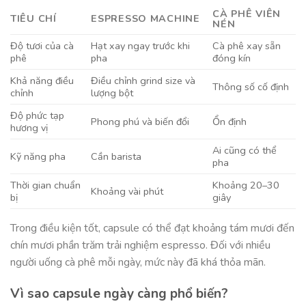
CÀ PHÊ VIÊN
TIÊU CHÍ
ESPRESSO MACHINE
NÉN
Độ tươi của cà
Hạt xay ngay trước khi
Cà phê xay sẵn
phê
pha
đóng kín
Khả năng điều
Điều chỉnh grind size và
Thông số cố định
chỉnh
lượng bột
Độ phức tạp
Phong phú và biến đổi
Ổn định
hương vị
Ai cũng có thể
Kỹ năng pha
Cần barista
pha
Thời gian chuẩn
Khoảng 20–30
Khoảng vài phút
bị
giây
Trong điều kiện tốt, capsule có thể đạt khoảng tám mươi đến
chín mươi phần trăm trải nghiệm espresso. Đối với nhiều
người uống cà phê mỗi ngày, mức này đã khá thỏa mãn.
Vì sao capsule ngày càng phổ biến?