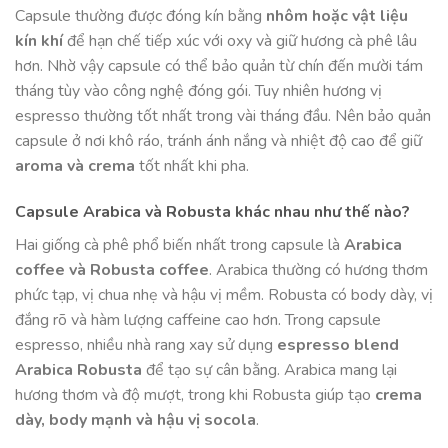
Capsule thường được đóng kín bằng
nhôm hoặc vật liệu
kín khí
để hạn chế tiếp xúc với oxy và giữ hương cà phê lâu
hơn. Nhờ vậy capsule có thể bảo quản từ chín đến mười tám
tháng tùy vào công nghệ đóng gói. Tuy nhiên hương vị
espresso thường tốt nhất trong vài tháng đầu. Nên bảo quản
capsule ở nơi khô ráo, tránh ánh nắng và nhiệt độ cao để giữ
aroma và crema
tốt nhất khi pha.
Capsule Arabica và Robusta khác nhau như thế nào?
Hai giống cà phê phổ biến nhất trong capsule là
Arabica
coffee và Robusta coffee
. Arabica thường có hương thơm
phức tạp, vị chua nhẹ và hậu vị mềm. Robusta có body dày, vị
đắng rõ và hàm lượng caffeine cao hơn. Trong capsule
espresso, nhiều nhà rang xay sử dụng
espresso blend
Arabica Robusta
để tạo sự cân bằng. Arabica mang lại
hương thơm và độ mượt, trong khi Robusta giúp tạo
crema
dày, body mạnh và hậu vị socola
.