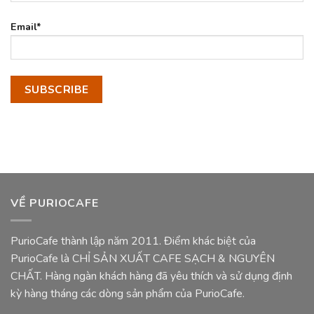
Email*
VỀ PURIOCAFE
PurioCafe thành lập năm 2011. Điểm khác biệt của
PurioCafe là CHỈ SẢN XUẤT CAFE SẠCH & NGUYÊN
CHẤT. Hàng ngàn khách hàng đã yêu thích và sử dụng định
kỳ hàng tháng các dòng sản phẩm của PurioCafe.