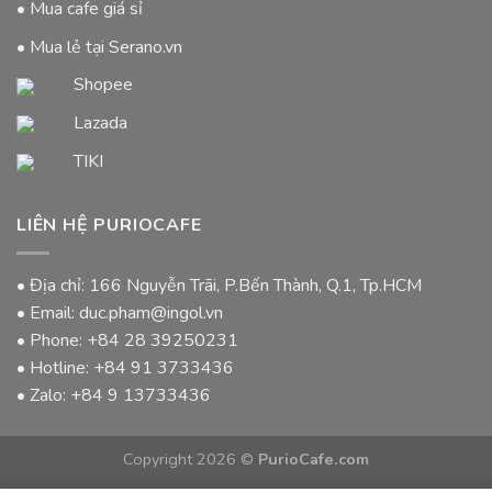
• Mua cafe giá sỉ
• Mua lẻ tại Serano.vn
Shopee
Lazada
TIKI
LIÊN HỆ PURIOCAFE
• Địa chỉ: 166 Nguyễn Trãi, P.Bến Thành, Q.1, Tp.HCM
• Email: duc.pham@ingol.vn
• Phone:
+84 28 39250231
• Hotline:
+84 91 3733436
• Zalo:
+84 9 13733436
Copyright 2026 ©
PurioCafe.com