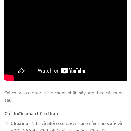
Để có ly cold brew túi lọc ngon nhất, hãy làm theo các bước
sau:
Các bước pha chế cơ bản
Chuẩn bị
: 1 túi cà phê cold brew Purio của Puriocafe và
500-700ml nước lạnh (nước lọc hoặc nước suối).