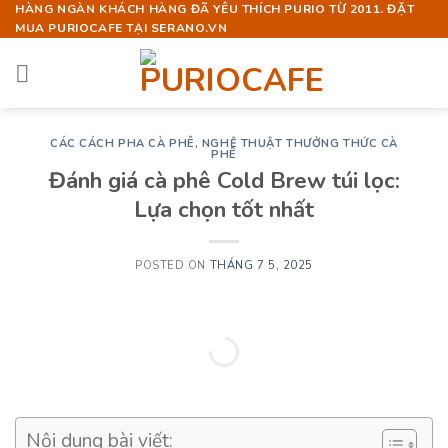
Skip
HÀNG NGÀN KHÁCH HÀNG ĐÃ YÊU THÍCH PURIO TỪ 2011. ĐẶT
MUA PURIOCAFE TẠI SERANO.VN
to
content
CÁC CÁCH PHA CÀ PHÊ
,
NGHỆ THUẬT THƯỞNG THỨC CÀ
PHÊ
Đánh giá cà phê Cold Brew túi lọc:
Lựa chọn tốt nhất
POSTED ON
THÁNG 7 5, 2025
Nội dung bài viết: