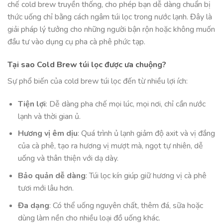
chế cold brew truyền thống, cho phép bạn dễ dàng chuẩn bị
thức uống chỉ bằng cách ngâm túi lọc trong nước lạnh. Đây là
giải pháp lý tưởng cho những người bận rộn hoặc không muốn
đầu tư vào dụng cụ pha cà phê phức tạp.
Tại sao Cold Brew túi lọc được ưa chuộng?
Sự phổ biến của cold brew túi lọc đến từ nhiều lợi ích:
Tiện lợi
: Dễ dàng pha chế mọi lúc, mọi nơi, chỉ cần nước
lạnh và thời gian ủ.
Hương vị êm dịu
: Quá trình ủ lạnh giảm độ axit và vị đắng
của cà phê, tạo ra hương vị mượt mà, ngọt tự nhiên, dễ
uống và thân thiện với dạ dày.
Bảo quản dễ dàng
: Túi lọc kín giúp giữ hương vị cà phê
tươi mới lâu hơn.
Đa dạng
: Có thể uống nguyên chất, thêm đá, sữa hoặc
dùng làm nền cho nhiều loại đồ uống khác.