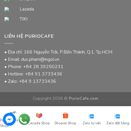
Lazada
TIKI
LIÊN HỆ PURIOCAFE
• Địa chỉ: 166 Nguyễn Trãi, P.Bến Thành, Q.1, Tp.HCM
• Email: duc.pham@ingol.vn
• Phone:
+84 28 39250231
• Hotline:
+84 91 3733436
• Zalo:
+84 9 13733436
Copyright 2026 ©
PurioCafe.com
Purio Coffee
Lazada Shop
Shopee Shop
Zalo tư vấn
Zalo đặt hàng
Shop