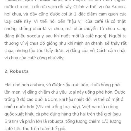
nước cho nở…) rồi rửa sạch rồi sấy. Chính vì thế, vị của Arabica
hơi chua, và đây cũng được coi là 1 đặc điểm cảm quan của
loại café này. Vì thế, nói đến “hậu vị” của café là có thật,
nhưng không phải là vị chua, mà phải chuyển từ chua sang
đắng (kiểu socola ý, sau khi nuốt mới là café ngon). Người ta
thường ví vị chua đó giống như khi mình ăn chanh, sẽ thấy rất
chua, nhưng lập tức thấy được vị đắng của vỏ. Cách cảm nhận
vị chua của café cũng như vậy.
2. Robusta
Hạt nhỏ hơn arabica, và được sấy trực tiếp, chứ không phải
lên men, vị đắng chiếm chủ yếu, loại này uống phê hơn. Được
trồng ở độ cao dưới 600m, khí hậu nhiệt đới, vì thế có mặt ở
nhiều nước hơn (VN chỉ trồng loại này). Việt nam là cường
quốc xuất khẩu cà phê đứng hàng thứ hai trên thế giới (sau
Brazin) và phần lớn là robusta, tổng lượng chiếm 1/3 lượng
café tiêu thụ trên toàn thế giới.