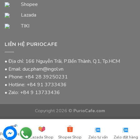
Shopee
Lazada
TIKI
LIÊN HỆ PURIOCAFE
• Địa chỉ: 166 Nguyễn Trãi, P.Bến Thành, Q.1, Tp.HCM
• Email: duc.pham@ingol.vn
• Phone:
+84 28 39250231
• Hotline:
+84 91 3733436
• Zalo:
+84 9 13733436
Copyright 2026 ©
PurioCafe.com
Purio Coffee
Lazada Shop
Shopee Shop
Zalo tư vấn
Zalo đặt hàng