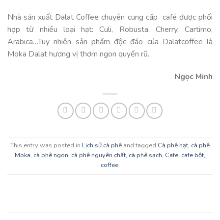
Nhà sản xuất Dalat Coffee chuyên cung cấp café được phối
hợp từ nhiều loại hạt: Culi, Robusta, Cherry, Cartimo,
Arabica…Tuy nhiên sản phẩm độc đáo cúa Dalatcoffee là
Moka Dalat hương vị thơm ngon quyến rũ.
Ngọc Minh
This entry was posted in
Lịch sử cà phê
and tagged
Cà phê hạt
,
cà phê
Moka
,
cà phê ngon
,
cà phê nguyên chất
,
cà phê sạch
,
Cafe
,
cafe bột
,
coffee
.