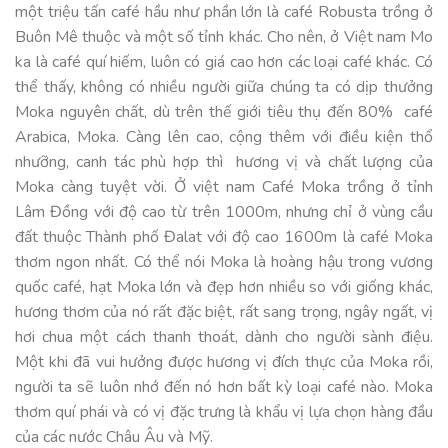
một triệu tấn café hầu như phần lớn là café Robusta trồng ở
Buôn Mê thuộc và một số tỉnh khác. Cho nên, ở Việt nam Mo
ka là café quí hiếm, luôn có giá cao hơn các loại café khác. Có
thể thấy, không có nhiều người giữa chúng ta có dịp thưởng
Moka nguyên chất, dù trên thế giới tiêu thụ đến 80% café
Arabica, Moka. Càng lên cao, cộng thêm với điều kiện thổ
nhưỡng, canh tác phù hợp thì hương vị và chất lượng của
Moka càng tuyệt vời. Ở việt nam Café Moka trồng ở tỉnh
Lâm Đồng với độ cao từ trên 1000m, nhưng chỉ ở vùng cầu
đất thuộc Thành phố Đalat với độ cao 1600m là café Moka
thơm ngon nhất. Có thể nói Moka là hoàng hậu trong vương
quốc café, hạt Moka lớn và đẹp hơn nhiều so với giống khác,
hương thơm của nó rất đặc biệt, rất sang trọng, ngây ngất, vị
hơi chua một cách thanh thoát, dành cho người sành điệu.
Một khi đã vui hưởng được hương vị đích thực của Moka rồi,
người ta sẽ luôn nhớ đến nó hơn bất kỳ loại café nào. Moka
thơm quí phái và có vị đặc trưng là khẩu vị lựa chọn hàng đầu
của các nước Châu Âu và Mỹ.