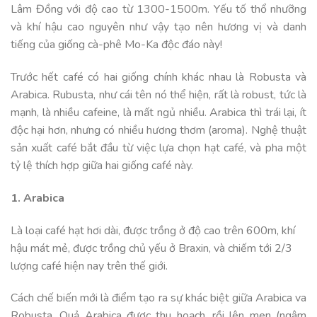
Lâm Đồng với độ cao từ 1300-1500m. Yếu tố thổ nhưỡng
và khí hậu cao nguyên như vậy tạo nên hương vị và danh
tiếng của giống cà-phê Mo-Ka độc đáo này!
Trước hết café có hai giống chính khác nhau là Robusta và
Arabica. Rubusta, như cái tên nó thể hiện, rất là robust, tức là
mạnh, là nhiều cafeine, là mất ngủ nhiều. Arabica thì trái lại, ít
độc hại hơn, nhưng có nhiều hương thơm (aroma). Nghệ thuật
sản xuất café bắt đầu từ việc lựa chọn hạt café, và pha một
tỷ lệ thích hợp giữa hai giống café này.
1. Arabica
Là loại café hạt hơi dài, được trồng ở độ cao trên 600m, khí
hậu mát mẻ, được trồng chủ yếu ở Braxin, và chiếm tới 2/3
lượng café hiện nay trên thế giới.
Cách chế biến mới là điểm tạo ra sự khác biệt giữa Arabica va
Robusta. Quả Arabica được thu hoạch, rồi lên men (ngâm