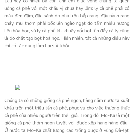
Lâu nay có nhiều bà con, anh em giữa vòng chúng ta quen
uống cà phê với một khẩu vị chưa hay lắm: ly cà phê phải có
màu đen đậm, đặc sánh do pha trộn bắp rang, đậu nành rang
cháy, mùi thơm phải bốc lên ngào ngạt do tẩm nhiều hương
liệu hóa học, và ly cà phê khi khuấy nổi bọt lên đầy cả ly cũng
là do chất tạo bọt hoá học. Hiển nhiên, tất cả những điều này
chỉ có tác dụng làm hại sức khỏe .
Chúng ta có những giống cà phê ngon, hàng năm nước ta xuất
khẩu trên một triệu tấn cà phê, phục vụ cho việc thưởng thức
cà phê của nhiều người trên thế giới. Trong đó, Mo-Ka là một
giống cà phê thơm ngon tuyệt vời, được xếp hạng hàng đầu.
Ở nước ta Mo-Ka chất lượng cao trồng được ở vùng Đà-lạt,