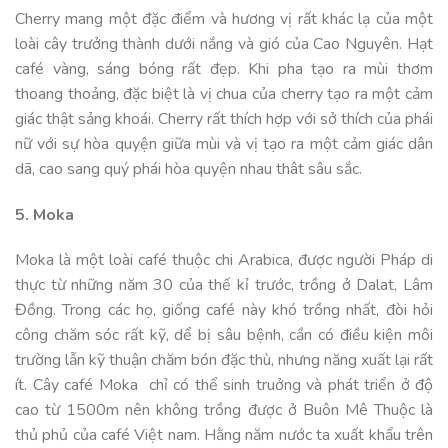
Cherry mang một đặc điểm và hương vị rất khác lạ của một
loài cây trưởng thành dưới nắng và gió của Cao Nguyên. Hạt
café vàng, sáng bóng rất đẹp. Khi pha tạo ra mùi thơm
thoang thoảng, đặc biệt là vị chua của cherry tạo ra một cảm
giác thật sảng khoái. Cherry rất thích hợp với sở thích của phái
nữ với sự hòa quyện giữa mùi và vị tạo ra một cảm giác dân
dã, cao sang quý phái hòa quyện nhau thât sâu sắc.
5. Moka
Moka là một loài café thuộc chi Arabica, được người Pháp di
thực từ những năm 30 của thế kỉ trước, trồng ở Dalat, Lâm
Đồng. Trong các họ, giống café này khó trồng nhất, đòi hỏi
công chăm sóc rất kỹ, dể bị sâu bệnh, cần có điều kiện môi
trường lẫn kỹ thuận chăm bón đặc thù, nhưng năng xuất lại rất
ít. Cây café Moka chỉ có thể sinh truởng và phát triển ở độ
cao từ 1500m nên không trồng được ở Buôn Mê Thuộc là
thủ phủ của café Việt nam. Hằng năm nước ta xuất khẩu trên