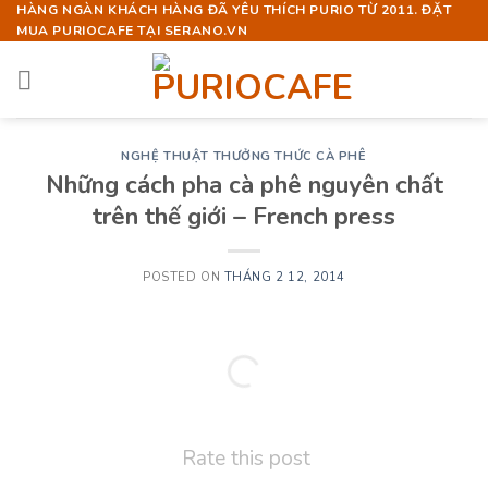
Skip
HÀNG NGÀN KHÁCH HÀNG ĐÃ YÊU THÍCH PURIO TỪ 2011. ĐẶT
MUA PURIOCAFE TẠI SERANO.VN
to
content
NGHỆ THUẬT THƯỞNG THỨC CÀ PHÊ
Những cách pha cà phê nguyên chất
trên thế giới – French press
POSTED ON
THÁNG 2 12, 2014
Rate this post