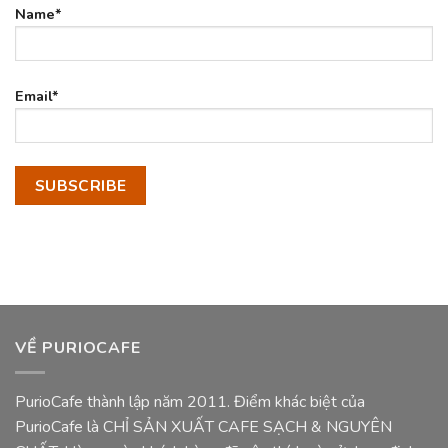
Name*
Email*
VỀ PURIOCAFE
PurioCafe thành lập năm 2011. Điểm khác biệt của
PurioCafe là CHỈ SẢN XUẤT CAFE SẠCH & NGUYÊN