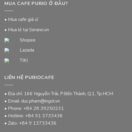
MUA CAFE PURIO Ở ĐÂU?
• Mua cafe giá sỉ
• Mua lẻ tại Serano.vn
Shopee
Lazada
TIKI
LIÊN HỆ PURIOCAFE
• Địa chỉ: 166 Nguyễn Trãi, P.Bến Thành, Q.1, Tp.HCM
• Email: duc.pham@ingol.vn
• Phone:
+84 28 39250231
• Hotline:
+84 91 3733436
• Zalo:
+84 9 13733436