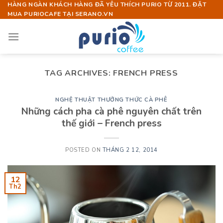
Skip
HÀNG NGÀN KHÁCH HÀNG ĐÃ YÊU THÍCH PURIO TỪ 2011. ĐẶT
MUA PURIOCAFE TẠI SERANO.VN
to
content
TAG ARCHIVES:
FRENCH PRESS
NGHỆ THUẬT THƯỞNG THỨC CÀ PHÊ
Những cách pha cà phê nguyên chất trên
thế giới – French press
POSTED ON
THÁNG 2 12, 2014
12
Th2