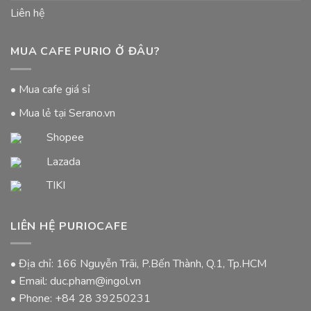
Liên hệ
MUA CAFE PURIO Ở ĐÂU?
• Mua cafe giá sỉ
• Mua lẻ tại Serano.vn
Shopee
Lazada
TIKI
LIÊN HỆ PURIOCAFE
• Địa chỉ: 166 Nguyễn Trãi, P.Bến Thành, Q.1, Tp.HCM
• Email: duc.pham@ingol.vn
• Phone:
+84 28 39250231