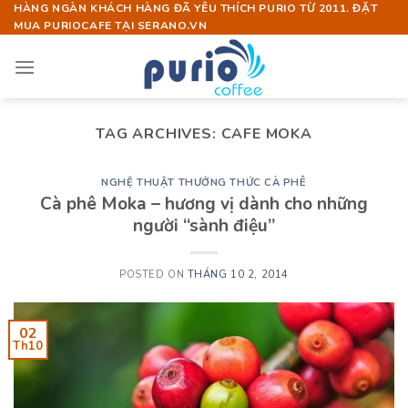
Skip
HÀNG NGÀN KHÁCH HÀNG ĐÃ YÊU THÍCH PURIO TỪ 2011. ĐẶT
MUA PURIOCAFE TẠI SERANO.VN
to
content
TAG ARCHIVES:
CAFE MOKA
NGHỆ THUẬT THƯỞNG THỨC CÀ PHÊ
Cà phê Moka – hương vị dành cho những
người “sành điệu”
POSTED ON
THÁNG 10 2, 2014
02
Th10