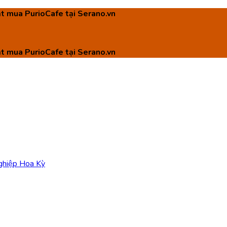
ặt mua PurioCafe tại Serano.vn
ặt mua PurioCafe tại Serano.vn
nghiệp Hoa Kỳ