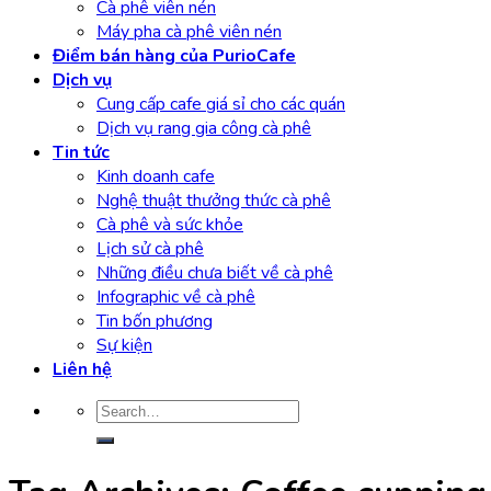
Cà phê viên nén
Máy pha cà phê viên nén
Điểm bán hàng của PurioCafe
Dịch vụ
Cung cấp cafe giá sỉ cho các quán
Dịch vụ rang gia công cà phê
Tin tức
Kinh doanh cafe
Nghệ thuật thưởng thức cà phê
Cà phê và sức khỏe
Lịch sử cà phê
Những điều chưa biết về cà phê
Infographic về cà phê
Tin bốn phương
Sự kiện
Liên hệ