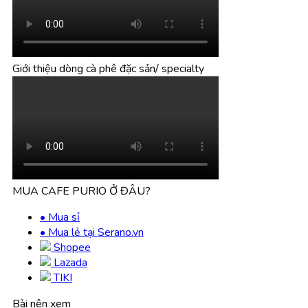
Giới thiệu dòng cà phê đặc sản/ specialty
MUA CAFE PURIO Ở ĐÂU?
• Mua sỉ
• Mua lẻ tại Serano.vn
Shopee
Lazada
TIKI
Bài nên xem