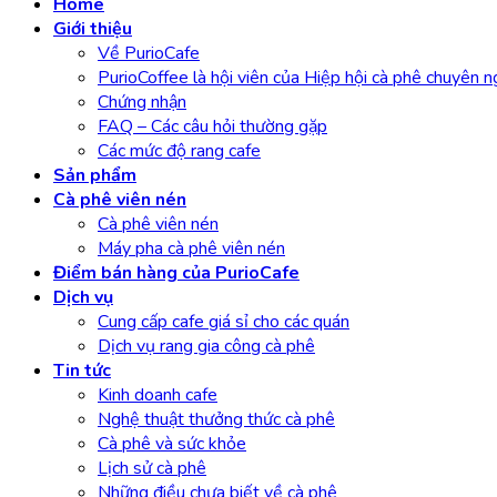
Home
Giới thiệu
Về PurioCafe
PurioCoffee là hội viên của Hiệp hội cà phê chuyên 
Chứng nhận
FAQ – Các câu hỏi thường gặp
Các mức độ rang cafe
Sản phẩm
Cà phê viên nén
Cà phê viên nén
Máy pha cà phê viên nén
Điểm bán hàng của PurioCafe
Dịch vụ
Cung cấp cafe giá sỉ cho các quán
Dịch vụ rang gia công cà phê
Tin tức
Kinh doanh cafe
Nghệ thuật thưởng thức cà phê
Cà phê và sức khỏe
Lịch sử cà phê
Những điều chưa biết về cà phê