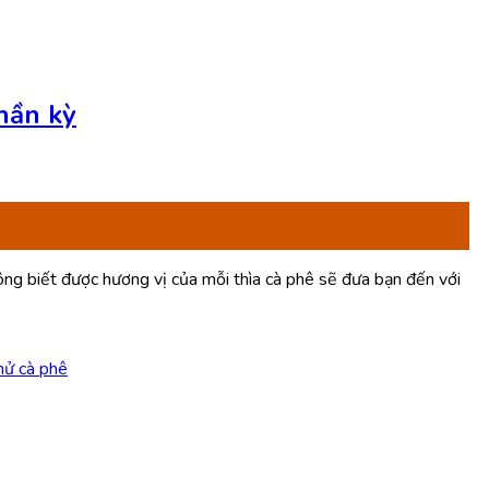
hần kỳ
hông biết được hương vị của mỗi thìa cà phê sẽ đưa bạn đến với
hử cà phê