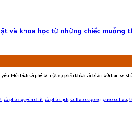
uật và khoa học từ những chiếc muỗng t
 yêu. Mỗi tách cà phê là một sự phấn khích và bí ẩn, bởi bạn sẽ k
t
,
cà phê nguyên chất
,
cà phê sạch
,
Coffee cupping
,
purio coffee
,
t