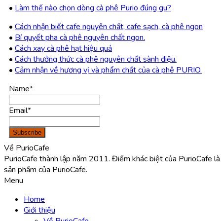
•
Làm thế nào chọn dòng cà phê Purio đúng gu?
•
Cách nhận biết cafe nguyên chất, cafe sạch, cà phê ngon
•
Bí quyết pha cà phê nguyên chất ngon.
•
Cách xay cà phê hạt hiệu quả
•
Cách thưởng thức cà phê nguyên chất sành điệu.
•
Cảm nhận về hương vị và phẩm chất của cà phê PURIO.
Name*
Email*
Về PurioCafe
PurioCafe thành lập năm 2011. Điểm khác biệt của PurioCafe
sản phẩm của PurioCafe.
Menu
Home
Giới thiệu