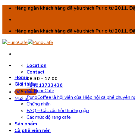
Skip
Hàng ngàn khách hàng đã yêu thích Purio từ 2011. Đ
to
content
Hàng ngàn khách hàng đã yêu thích Purio từ 2011. Đ
Location
Contact
Home
08:30 - 17:00
Giới thiệu
+84913733436
Về PurioCafe
Đặt mua sỉ
PurioCoffee là hội viên của Hiệp hội cà phê chuyên 
Mua lẻ
Chứng nhận
FAQ – Các câu hỏi thường gặp
Các mức độ rang cafe
Sản phẩm
Cà phê viên nén