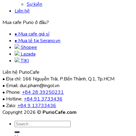
Sự kiện
Liên hệ
Mua cafe Purio ở đâu?
• Mua cafe giá sỉ
• Mua lẻ tại Serano.vn
Shopee
Lazada
TIKI
Liên hệ PurioCafe
• Địa chỉ: 166 Nguyễn Trãi, P.Bến Thành, Q.1, Tp.HCM
• Email: duc.pham@ingol.vn
• Phone:
+84 28 39250231
• Hotline:
+84 91 3733436
• Zalo:
+84 9 13733436
Copyright 2026 ©
PurioCafe.com