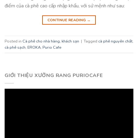
điểm của cà phê cao cấp nhập khẩu, với sứ mệnh như sau:
CONTINUE READING
→
Posted in
Cà phê cho nhà hàng, khách sạn
|
Tagged
cà phê nguyên chất
,
cà phê sạch
,
EROKA
,
Purio Cafe
GIỚI THIỆU XƯỞNG RANG PURIOCAFE
Trình
chơi
Video