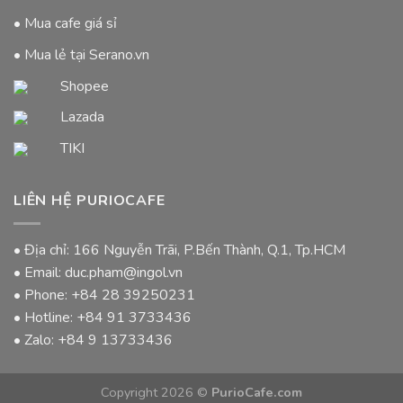
• Mua cafe giá sỉ
• Mua lẻ tại Serano.vn
Shopee
Lazada
TIKI
LIÊN HỆ PURIOCAFE
• Địa chỉ: 166 Nguyễn Trãi, P.Bến Thành, Q.1, Tp.HCM
• Email: duc.pham@ingol.vn
• Phone:
+84 28 39250231
• Hotline:
+84 91 3733436
• Zalo:
+84 9 13733436
Copyright 2026 ©
PurioCafe.com