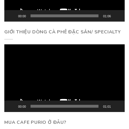
00:00
01:06
GIỚI THIỆU DÒNG CÀ PHÊ ĐẶC SẢN/ SPECIALTY
Trình
chơi
Video
00:00
01:01
MUA CAFE PURIO Ở ĐÂU?