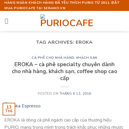
Skip
HÀNG NGÀN KHÁCH HÀNG ĐÃ YÊU THÍCH PURIO TỪ 2011. ĐẶT
MUA PURIOCAFE TẠI SERANO.VN
to
content
TAG ARCHIVES:
EROKA
CÀ PHÊ CHO NHÀ HÀNG, KHÁCH SẠN
EROKA – cà phê specialty chuyên dành
cho nhà hàng, khách sạn, coffee shop cao
cấp
POSTED ON
THÁNG 6 13, 2016
13
Th6
EROKA là dòng cà phê ngách cao cấp của thương hiệu
PURIO, mang trong mình trọng trách khắc phục những nhược