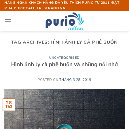
Skip
HÀNG NGÀN KHÁCH HÀNG ĐÃ YÊU THÍCH PURIO TỪ 2011. ĐẶT
MUA PURIOCAFE TẠI SERANO.VN
to
content
TAG ARCHIVES:
HÌNH ẢNH LY CÀ PHÊ BUỒN
UNCATEGORISED
Hình ảnh ly cà phê buồn và những nỗi nhớ
POSTED ON
THÁNG 3 28, 2019
28
Th3