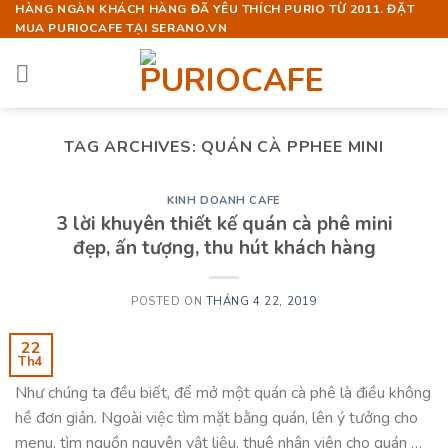
Skip
HÀNG NGÀN KHÁCH HÀNG ĐÃ YÊU THÍCH PURIO TỪ 2011. ĐẶT
MUA PURIOCAFE TẠI SERANO.VN
to
content
TAG ARCHIVES:
QUÁN CÀ PPHEE MINI
KINH DOANH CAFE
3 lời khuyên thiết kế quán cà phê mini
đẹp, ấn tượng, thu hút khách hàng
POSTED ON
THÁNG 4 22, 2019
22
Th4
Như chúng ta đều biết, để mở một quán cà phê là điều không
hề đơn giản. Ngoài việc tìm mặt bằng quán, lên ý tưởng cho
menu, tìm nguồn nguyên vật liệu, thuê nhân viên cho quán …