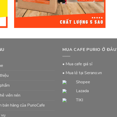
NU
MUA CAFE PURIO Ở ĐÂU
• Mua cafe giá sỉ
me
• Mua lẻ tại Serano.vn
 thiệu
Shopee
 phẩm
Lazada
hê viên nén
TIKI
 bán hàng của PurioCafe
 vụ