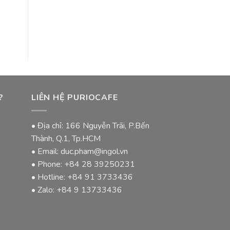
?
LIÊN HỆ PURIOCAFE
• Địa chỉ: 166 Nguyễn Trãi, P.Bến
Thành, Q.1, Tp.HCM
• Email: duc.pham@ingol.vn
• Phone:
+84 28 39250231
• Hotline:
+84 91 3733436
• Zalo:
+84 9 13733436