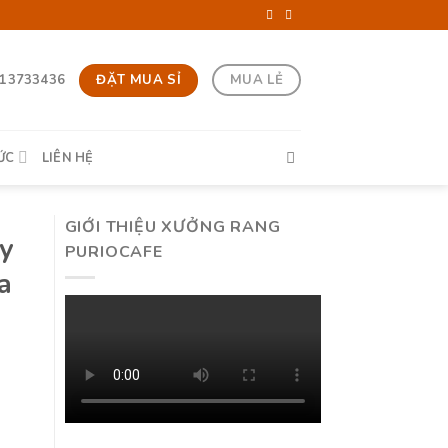
ĐẶT MUA SỈ
MUA LẺ
13733436
ỨC
LIÊN HỆ
GIỚI THIỆU XƯỞNG RANG
y
PURIOCAFE
a