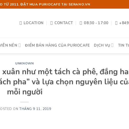
 TỪ 2011. ĐẶT MUA PURIOCAFE TẠI SERANO.VN
LOCATION
CONTACT
08:30 - 17:00
+849
VIÊN NÉN
ĐIỂM BÁN HÀNG CỦA PURIOCAFE
DỊCH VỤ
TIN T
UNKNOWN
h xuân như một tách cà phê, đắng ha
ách pha” và lựa chọn nguyên liệu củ
mỗi người
POSTED ON
THÁNG 9 11, 2019