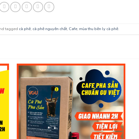
nd tagged
cà phê
,
cà phê nguyên chất
,
Cafe
,
mùa thu bên ly cà phê
.