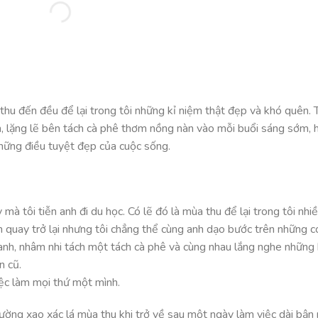
n thu đến đều để lại trong tôi những kỉ niệm thật đẹp và khó quên. 
, lặng lẽ bên tách cà phê thơm nồng nàn vào mỗi buổi sáng sớm, h
 những điều tuyệt đẹp của cuộc sống.
à tôi tiễn anh đi du học. Có lẽ đó là mùa thu để lại trong tôi nhiề
m quay trở lại nhưng tôi chẳng thể cùng anh dạo bước trên những c
anh, nhâm nhi tách một tách cà phê và cùng nhau lắng nghe những
n cũ.
việc làm mọi thứ một mình.
ường xao xác lá mùa thu khi trở về sau một ngày làm việc dài bận 