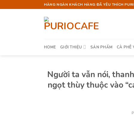
Skip
HÀNG NGÀN KHÁCH HÀNG ĐÃ YÊU THÍCH PURIO
to
content
HOME
GIỚI THIỆU
SẢN PHẨM
CÀ PHÊ 
Người ta vẫn nói, than
ngọt thùy thuộc vào “c