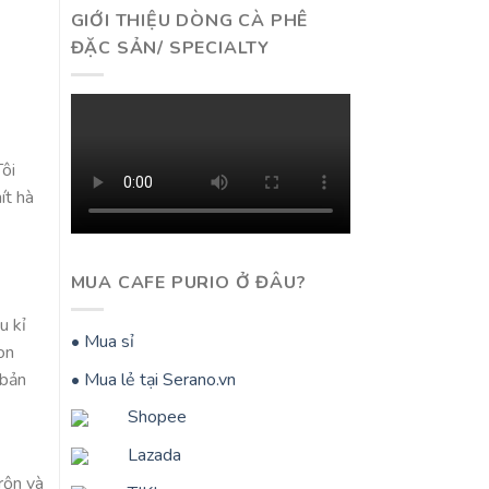
GIỚI THIỆU DÒNG CÀ PHÊ
ĐẶC SẢN/ SPECIALTY
Tôi
ít hà
MUA CAFE PURIO Ở ĐÂU?
u kỉ
• Mua sỉ
on
 bản
• Mua lẻ tại Serano.vn
Shopee
Lazada
rộn và