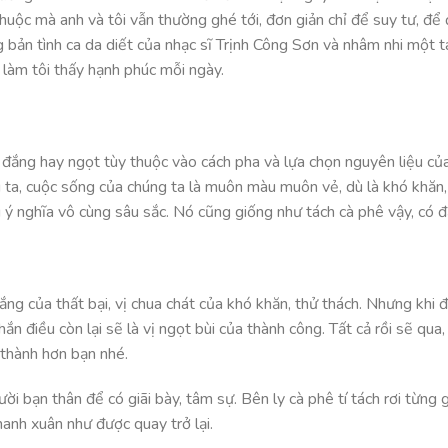
uộc mà anh và tôi vẫn thường ghé tới, đơn giản chỉ để suy tư, để
bản tình ca da diết của nhạc sĩ Trịnh Công Sơn và nhâm nhi một t
 làm tôi thấy hạnh phúc mỗi ngày.
, đắng hay ngọt tùy thuộc vào cách pha và lựa chọn nguyên liệu củ
g ta, cuộc sống của chúng ta là muôn màu muôn vẻ, dù là khó khăn,
g ý nghĩa vô cùng sâu sắc. Nó cũng giống như tách cà phê vậy, có đ
ng của thất bại, vị chua chát của khó khăn, thử thách. Nhưng khi 
ắn điều còn lại sẽ là vị ngọt bùi của thành công. Tất cả rồi sẽ qua
 thành hơn bạn nhé.
ời bạn thân để có giãi bày, tâm sự. Bên ly cà phê tí tách rơi từng g
hanh xuân như được quay trở lại.