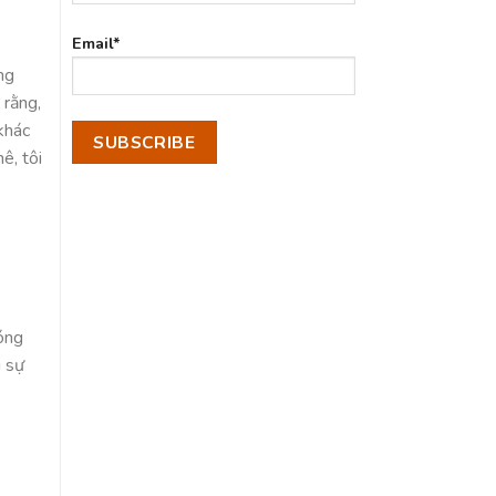
Email*
ng
 rằng,
khác
ê, tôi
nóng
i sự