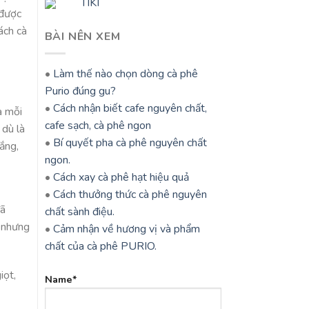
TIKI
 được
ách cà
BÀI NÊN XEM
•
Làm thế nào chọn dòng cà phê
Purio đúng gu?
•
Cách nhận biết cafe nguyên chất,
a mỗi
cafe sạch, cà phê ngon
 dù là
•
Bí quyết pha cà phê nguyên chất
ắng,
ngon.
•
Cách xay cà phê hạt hiệu quả
•
Cách thưởng thức cà phê nguyên
đã
chất sành điệu.
, nhưng
•
Cảm nhận về hương vị và phẩm
chất của cà phê PURIO.
iọt,
Name*