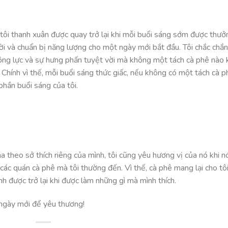
 tôi thanh xuân được quay trở lại khi mỗi buổi sáng sớm được thưở
ời và chuẩn bị năng lượng cho một ngày mới bắt đầu. Tôi chắc chắn
ộng lực và sự hưng phấn tuyệt vời mà không một tách cà phê nào 
. Chính vì thế, mỗi buổi sáng thức giấc, nếu không có một tách cà ph
phần buổi sáng của tôi.
a theo sở thích riêng của mình, tôi cũng yêu hương vị của nó khi 
i các quán cà phê mà tôi thường đến. Vì thế, cà phê mang lại cho tô
h được trở lại khi được làm những gì mà mình thích.
 ngày mới để yêu thương!