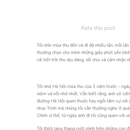
Rate this post
Tôi nhìn mùa thu đến và đi đã nhiều lần, mỗi lầ
thường chọn cho mình những giây phút yên bình
cái tiết trời thu dịu dàng, dễ chịu và cảm nhận
Tôi nhớ Hà Nội mùa thu của 3 năm trước – ngày m
niệm và nỗi nhớ nhất. Vẫn biết rằng, anh sẽ sớ
đường Hà Nội quen thuộc hay ngồi tâm sự với 
nhạc Trịnh mà chúng tôi vẫn thường nghe ở quá
Chính vì thế, từ ngày anh đi tôi cũng quen với 
Tôi thích lang thang một mình trên những con đ