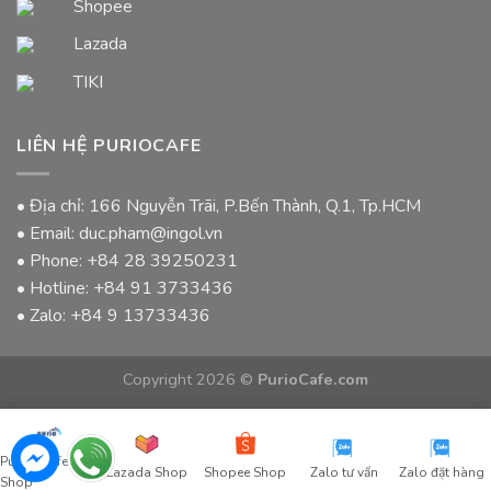
Shopee
Lazada
TIKI
LIÊN HỆ PURIOCAFE
• Địa chỉ: 166 Nguyễn Trãi, P.Bến Thành, Q.1, Tp.HCM
• Email: duc.pham@ingol.vn
• Phone:
+84 28 39250231
• Hotline:
+84 91 3733436
• Zalo:
+84 9 13733436
Copyright 2026 ©
PurioCafe.com
Purio Coffee
Lazada Shop
Shopee Shop
Zalo tư vấn
Zalo đặt hàng
Shop