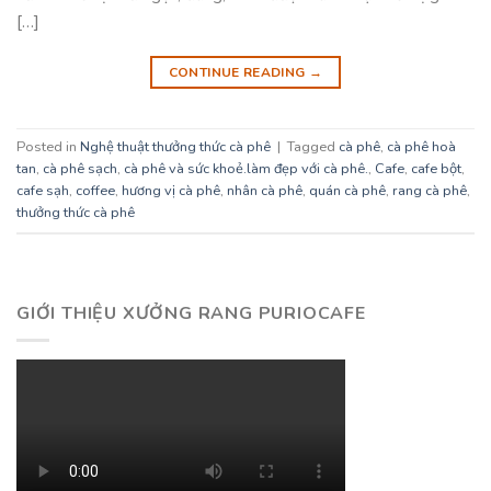
[…]
CONTINUE READING
→
Posted in
Nghệ thuật thưởng thức cà phê
|
Tagged
cà phê
,
cà phê hoà
tan
,
cà phê sạch
,
cà phê và sức khoẻ.làm đẹp với cà phê.
,
Cafe
,
cafe bột
,
cafe sạh
,
coffee
,
hương vị cà phê
,
nhân cà phê
,
quán cà phê
,
rang cà phê
,
thưởng thức cà phê
GIỚI THIỆU XƯỞNG RANG PURIOCAFE