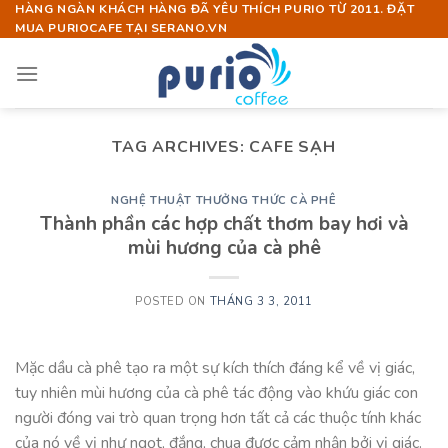
Skip
HÀNG NGÀN KHÁCH HÀNG ĐÃ YÊU THÍCH PURIO TỪ 2011. ĐẶT
MUA PURIOCAFE TẠI SERANO.VN
to
content
TAG ARCHIVES:
CAFE SẠH
NGHỆ THUẬT THƯỞNG THỨC CÀ PHÊ
Thành phần các hợp chất thơm bay hơi và
mùi hương của cà phê
POSTED ON
THÁNG 3 3, 2011
Mặc dầu cà phê tạo ra một sự kích thích đáng kể về vị giác,
tuy nhiên mùi hương của cà phê tác động vào khứu giác con
người đóng vai trò quan trọng hơn tất cả các thuộc tính khác
của nó về vị như ngọt, đắng, chua được cảm nhận bởi vị giác.